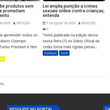
íbe produtos sem
Lei amplia punição a crimes
ue prometiam
sexuais online contra crianças;
ento
entenda
de 2026
REDAÇÃO
7 de agosto de 2026
REDAÇÃO
0
a apreender todos os
Texto publicado na edição desta
rodutos Ozempic
sexta-feira (7) no Diário Oficial da
m Turbo Premium e Slim
União torna mais rígidas penas...
Destaque
Geral
úde
io.
PESQUISE NO PORTAL
C