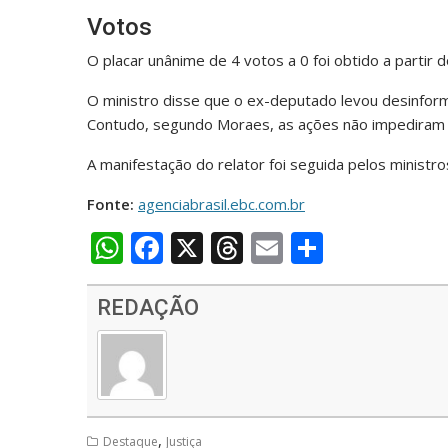
Votos
O placar unânime de 4 votos a 0 foi obtido a partir 
O ministro disse que o ex-deputado levou desinform
Contudo, segundo Moraes, as ações não impediram 
A manifestação do relator foi seguida pelos ministros
Fonte:
agenciabrasil.ebc.com.br
W
F
X
T
E
S
h
ac
h
m
h
at
e
re
ai
ar
REDAÇÃO
s
b
a
l
e
A
o
d
p
o
s
p
k
,
Destaque
Justiça