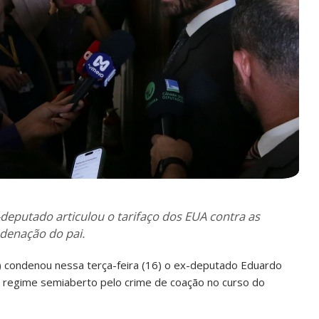
deputado articulou o tarifaço dos EUA contra as
ndenação do pai.
) condenou nessa terça-feira (16) o ex-deputado Eduardo
 regime semiaberto pelo crime de coação no curso do