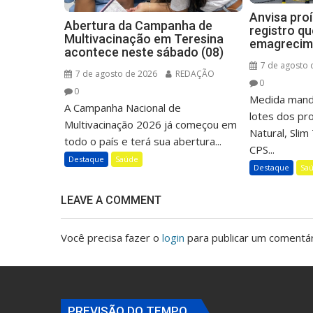
Anvisa pro
Abertura da Campanha de
registro q
Multivacinação em Teresina
emagrecim
acontece neste sábado (08)
7 de agosto 
7 de agosto de 2026
REDAÇÃO
0
0
Medida mand
A Campanha Nacional de
lotes dos p
Multivacinação 2026 já começou em
Natural, Sli
todo o país e terá sua abertura...
CPS...
Destaque
Saúde
Destaque
Sa
LEAVE A COMMENT
Você precisa fazer o
login
para publicar um comentár
PREVISÃO DO TEMPO