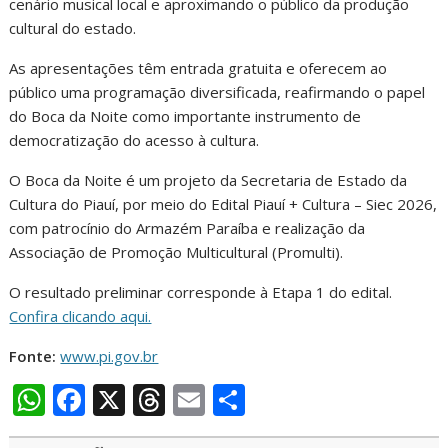
cenário musical local e aproximando o público da produção
cultural do estado.
As apresentações têm entrada gratuita e oferecem ao
público uma programação diversificada, reafirmando o papel
do Boca da Noite como importante instrumento de
democratização do acesso à cultura.
O Boca da Noite é um projeto da Secretaria de Estado da
Cultura do Piauí, por meio do Edital Piauí + Cultura – Siec 2026,
com patrocínio do Armazém Paraíba e realização da
Associação de Promoção Multicultural (Promulti).
O resultado preliminar corresponde à Etapa 1 do edital.
Confira clicando aqui.
Fonte:
www.pi.gov.br
W
F
X
T
E
S
h
ac
h
m
h