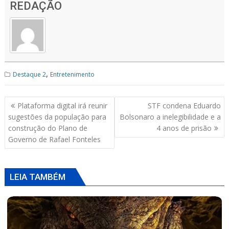
at
e
re
ai
ar
REDAÇÃO
s
b
a
l
e
A
o
d
p
o
s
p
k
,
Destaque 2
Entretenimento
Navegação
Plataforma digital irá reunir
STF condena Eduardo
de
sugestões da população para
Bolsonaro a inelegibilidade e a
Post
construção do Plano de
4 anos de prisão
Governo de Rafael Fonteles
LEIA TAMBÉM