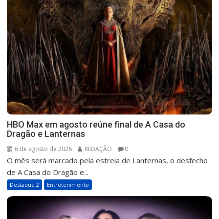
HBO Max em agosto reúne final de A Casa do
Dragão e Lanternas
6 de agosto de 2026
REDAÇÃO
0
O mês será marcado pela estreia de Lanternas, o desfecho
de A Casa do Dragão e...
Destaque 2
Entretenimento