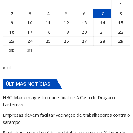
1
2
3
4
5
6
7
8
9
10
11
12
13
14
15
16
17
18
19
20
21
22
23
24
25
26
27
28
29
30
31
« jul
ÚLTIMAS NOTÍCIAS
HBO Max em agosto reúne final de A Casa do Dragão e
Lanternas
Empresas devem facilitar vacinação de trabalhadores contra o
sarampo
Piauí alcança nota histórica no Ideb e conquista o 2º lugar do