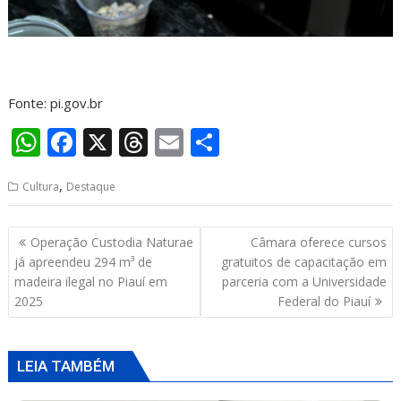
Fonte: pi.gov.br
W
F
X
T
E
S
h
ac
h
m
h
,
Cultura
Destaque
at
e
re
ai
ar
s
b
a
l
e
Navegação
Operação Custodia Naturae
Câmara oferece cursos
A
o
d
de
já apreendeu 294 m³ de
gratuitos de capacitação em
p
o
s
Post
madeira ilegal no Piauí em
parceria com a Universidade
2025
Federal do Piauí
p
k
LEIA TAMBÉM