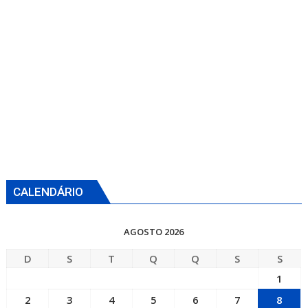
CALENDÁRIO
AGOSTO 2026
D
S
T
Q
Q
S
S
1
2
3
4
5
6
7
8