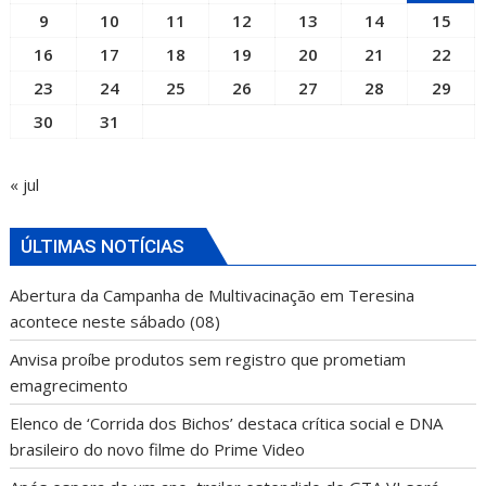
9
10
11
12
13
14
15
16
17
18
19
20
21
22
23
24
25
26
27
28
29
30
31
« jul
ÚLTIMAS NOTÍCIAS
Abertura da Campanha de Multivacinação em Teresina
acontece neste sábado (08)
Anvisa proíbe produtos sem registro que prometiam
emagrecimento
Elenco de ‘Corrida dos Bichos’ destaca crítica social e DNA
brasileiro do novo filme do Prime Video