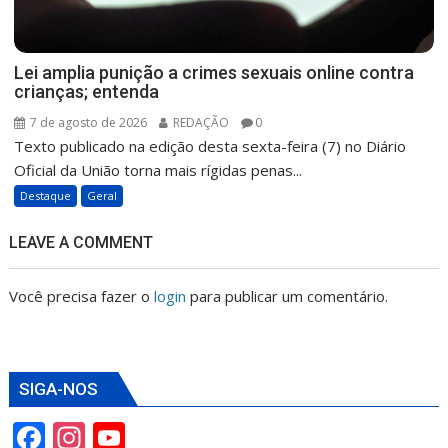
Lei amplia punição a crimes sexuais online contra
crianças; entenda
7 de agosto de 2026
REDAÇÃO
0
Texto publicado na edição desta sexta-feira (7) no Diário
Oficial da União torna mais rígidas penas...
Destaque
Geral
LEAVE A COMMENT
Você precisa fazer o
login
para publicar um comentário.
SIGA-NOS
F
In
Y