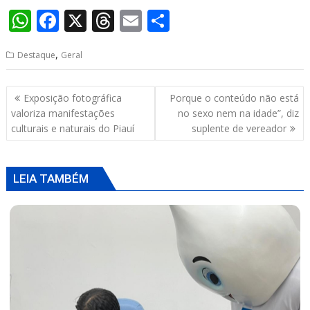
W
F
X
T
E
S
h
ac
h
m
h
,
Destaque
Geral
at
e
re
ai
ar
s
b
a
l
e
Navegação
Exposição fotográfica
Porque o conteúdo não está
A
o
d
de
valoriza manifestações
no sexo nem na idade”, diz
p
o
s
Post
culturais e naturais do Piauí
suplente de vereador
p
k
LEIA TAMBÉM