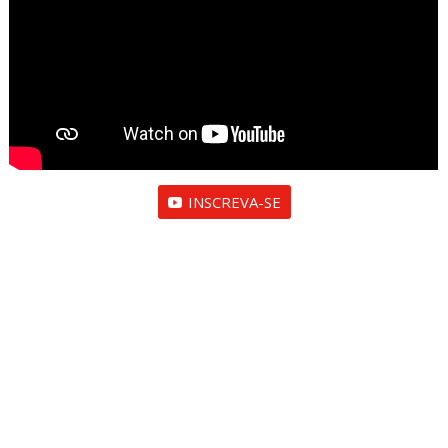
h
a
n
n
el
INSCREVA-SE