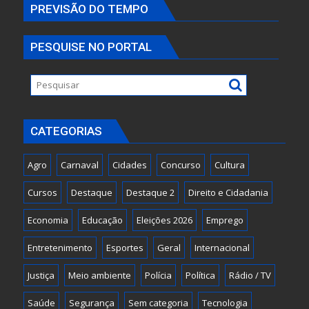
PREVISÃO DO TEMPO
PESQUISE NO PORTAL
CATEGORIAS
Agro
Carnaval
Cidades
Concurso
Cultura
Cursos
Destaque
Destaque 2
Direito e Cidadania
Economia
Educação
Eleições 2026
Emprego
Entretenimento
Esportes
Geral
Internacional
Justiça
Meio ambiente
Polícia
Política
Rádio / TV
Saúde
Segurança
Sem categoria
Tecnologia