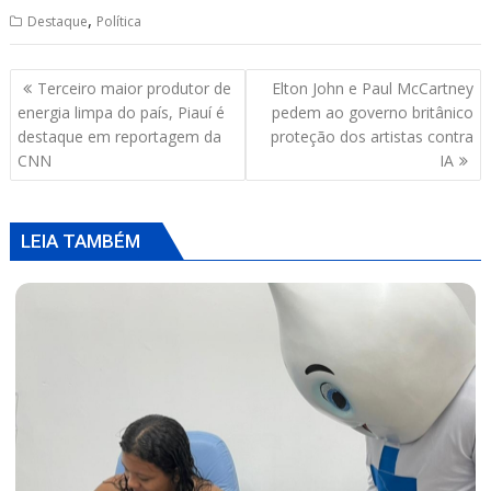
h
ac
h
m
h
,
Destaque
Política
at
e
re
ai
ar
s
b
a
l
e
Navegação
Terceiro maior produtor de
Elton John e Paul McCartney
A
o
d
de
energia limpa do país, Piauí é
pedem ao governo britânico
p
o
s
Post
destaque em reportagem da
proteção dos artistas contra
CNN
IA
p
k
LEIA TAMBÉM