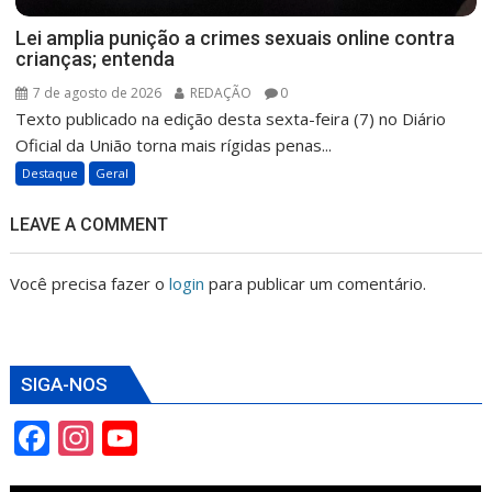
Lei amplia punição a crimes sexuais online contra
crianças; entenda
7 de agosto de 2026
REDAÇÃO
0
Texto publicado na edição desta sexta-feira (7) no Diário
Oficial da União torna mais rígidas penas...
Destaque
Geral
LEAVE A COMMENT
Você precisa fazer o
login
para publicar um comentário.
SIGA-NOS
F
In
Y
ac
st
o