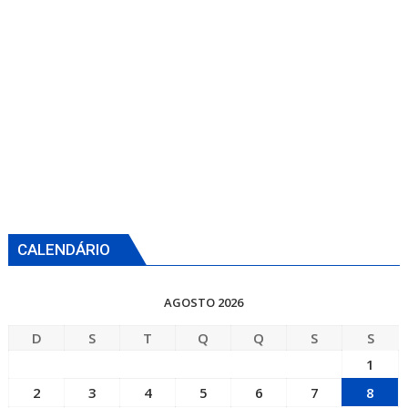
CALENDÁRIO
AGOSTO 2026
D
S
T
Q
Q
S
S
1
2
3
4
5
6
7
8