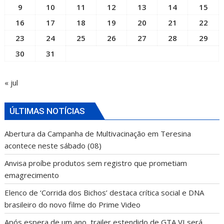
9
10
11
12
13
14
15
16
17
18
19
20
21
22
23
24
25
26
27
28
29
30
31
« jul
ÚLTIMAS NOTÍCIAS
Abertura da Campanha de Multivacinação em Teresina
acontece neste sábado (08)
Anvisa proíbe produtos sem registro que prometiam
emagrecimento
Elenco de ‘Corrida dos Bichos’ destaca crítica social e DNA
brasileiro do novo filme do Prime Video
Após espera de um ano, trailer estendido de GTA VI será