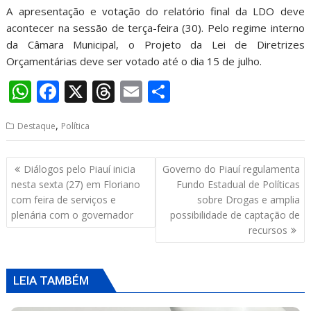
A apresentação e votação do relatório final da LDO deve
acontecer na sessão de terça-feira (30). Pelo regime interno
da Câmara Municipal, o Projeto da Lei de Diretrizes
Orçamentárias deve ser votado até o dia 15 de julho.
W
F
X
T
E
S
h
ac
h
m
h
,
Destaque
Política
at
e
re
ai
ar
s
b
a
l
e
Navegação
Diálogos pelo Piauí inicia
Governo do Piauí regulamenta
A
o
d
de
nesta sexta (27) em Floriano
Fundo Estadual de Políticas
p
o
s
Post
com feira de serviços e
sobre Drogas e amplia
plenária com o governador
possibilidade de captação de
p
k
recursos
LEIA TAMBÉM