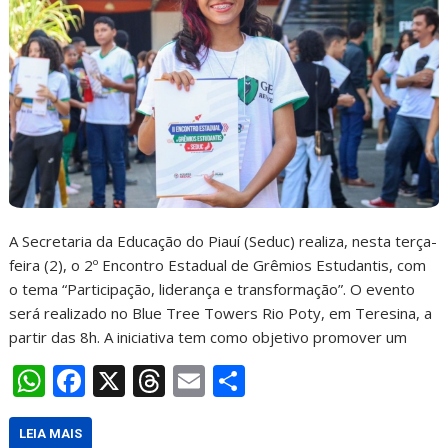
A Secretaria da Educação do Piauí (Seduc) realiza, nesta terça-
feira (2), o 2º Encontro Estadual de Grêmios Estudantis, com
o tema “Participação, liderança e transformação”. O evento
será realizado no Blue Tree Towers Rio Poty, em Teresina, a
partir das 8h. A iniciativa tem como objetivo promover um
W
F
X
T
E
S
h
ac
h
m
h
at
e
re
ai
ar
LEIA MAIS