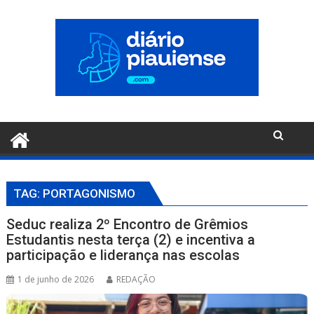
Pular
para
o
conteúdo
TAG:
PORTAGONISMO
Seduc realiza 2º Encontro de Grêmios
Estudantis nesta terça (2) e incentiva a
participação e liderança nas escolas
1 de junho de 2026
REDAÇÃO