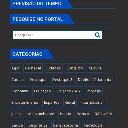
PREVISÃO DO TEMPO
PESQUISE NO PORTAL
CATEGORIAS
Agro
Carnaval
Cidades
Concurso
Cultura
Cursos
Destaque
Destaque 2
Direito e Cidadania
Economia
Educação
Eleições 2026
Emprego
Entretenimento
Esportes
Geral
Internacional
Justiça
Meio ambiente
Polícia
Política
Rádio / TV
Saúde
Segurança
Sem categoria
Tecnologia