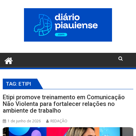
Pular
para
o
conteúdo
TAG:
ETIPI
Etipi promove treinamento em Comunicação
Não Violenta para fortalecer relações no
ambiente de trabalho
1 de junho de 2026
REDAÇÃO