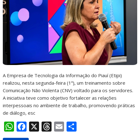
A Empresa de Tecnologia da Informação do Piauí (Etipi)
realizou, nesta segunda-feira (1º), um treinamento sobre
Comunicação Não Violenta (CNV) voltado para os servidores.
A iniciativa teve como objetivo fortalecer as relações
interpessoais no ambiente de trabalho, promovendo práticas
de diálogo, esc
W
F
X
T
E
S
h
ac
h
m
h