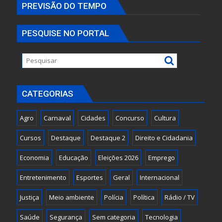
PREVISÃO DO TEMPO
PESQUISE NO PORTAL
CATEGORIAS
Agro
Carnaval
Cidades
Concurso
Cultura
Cursos
Destaque
Destaque 2
Direito e Cidadania
Economia
Educação
Eleições 2026
Emprego
Entretenimento
Esportes
Geral
Internacional
Justiça
Meio ambiente
Polícia
Política
Rádio / TV
Saúde
Segurança
Sem categoria
Tecnologia