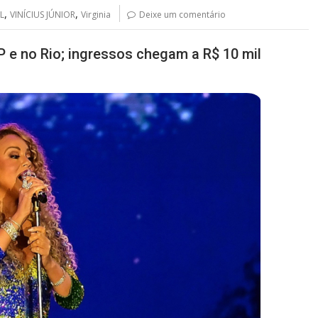
,
,
L
VINÍCIUS JÚNIOR
Virginia
Deixe um comentário
 e no Rio; ingressos chegam a R$ 10 mil