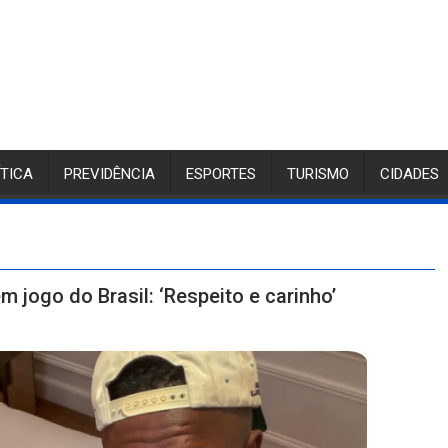
ÍTICA
PREVIDÊNCIA
ESPORTES
TURISMO
CIDADES
m jogo do Brasil: ‘Respeito e carinho’