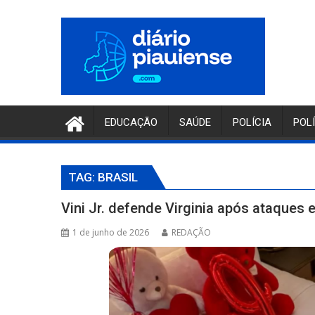
Pular
para
o
conteúdo
EDUCAÇÃO
SAÚDE
POLÍCIA
POL
TAG:
BRASIL
Vini Jr. defende Virginia após ataques e
1 de junho de 2026
REDAÇÃO