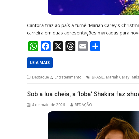
Cantora traz ao país a turnê ‘Mariah Carey’s Christ
carreira em duas apresentações marcadas para no
W
F
X
T
E
S
h
ac
h
m
h
at
e
re
ai
ar
LEIA MAIS
s
b
a
l
e
,
,
,
Destaque 2
Entretenimento
BRASIL
Mariah Carey
Mús
A
o
d
p
o
s
Sob a lua cheia, a ‘loba’ Shakira faz s
p
k
4 de maio de 2026
REDAÇÃO