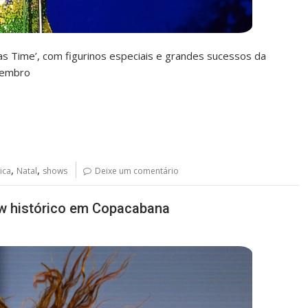
mas Time’, com figurinos especiais e grandes sucessos da
vembro
,
,
ica
Natal
shows
Deixe um comentário
how histórico em Copacabana