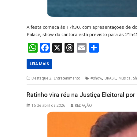
A festa começa às 17h30, com apresentações de do
Palace; show da cantora está previsto para às 21h
W
F
X
T
E
S
h
ac
h
m
h
at
e
re
ai
ar
LEIA MAIS
s
b
a
l
e
,
,
,
,
Destaque 2
Entretenimento
#show
BRASIL
Música
Sh
A
o
d
p
o
s
Ratinho vira réu na Justiça Eleitoral po
p
k
16 de abril de 2026
REDAÇÃO