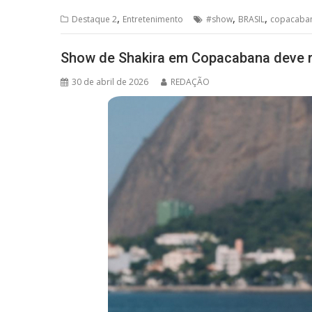
s
b
a
l
e
,
,
,
Destaque 2
Entretenimento
#show
BRASIL
copacaba
A
o
d
p
o
s
Show de Shakira em Copacabana deve r
p
k
30 de abril de 2026
REDAÇÃO