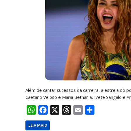
Além de cantar sucessos da carreira, a estrela do 
Caetano Veloso e Maria Bethânia, Ivete Sangalo e A
W
F
X
T
E
S
h
ac
h
m
h
at
e
re
ai
ar
LEIA MAIS