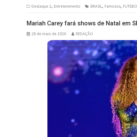
s
b
a
l
e
,
,
,
Destaque 2
Entretenimento
BRASIL
Famosos
FUTEBO
A
o
d
p
o
s
Mariah Carey fará shows de Natal em SP
p
k
28 de maio de 2026
REDAÇÃO