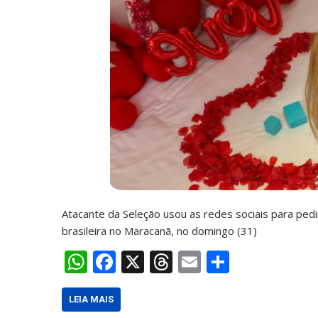
Atacante da Seleção usou as redes sociais para ped
brasileira no Maracanã, no domingo (31)
W
F
X
T
E
S
h
ac
h
m
h
at
e
re
ai
ar
LEIA MAIS