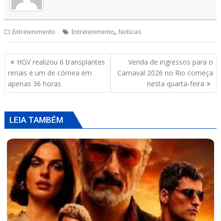
p
o
s
p
k
,
Entretenimento
Entretenimento
Notícias
Navegação
HGV realizou 6 transplantes
Venda de ingressos para o
de
renais e um de córnea em
Carnaval 2026 no Rio começa
Post
apenas 36 horas
nesta quarta-feira
LEIA TAMBÉM