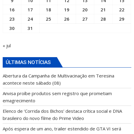
9
10
11
12
13
14
15
16
17
18
19
20
21
22
23
24
25
26
27
28
29
30
31
« jul
ÚLTIMAS NOTÍCIAS
Abertura da Campanha de Multivacinação em Teresina
acontece neste sábado (08)
Anvisa proíbe produtos sem registro que prometiam
emagrecimento
Elenco de ‘Corrida dos Bichos’ destaca crítica social e DNA
brasileiro do novo filme do Prime Video
Após espera de um ano, trailer estendido de GTA VI será