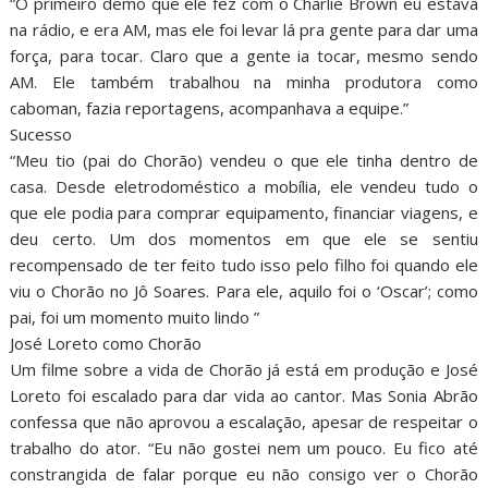
“O primeiro demo que ele fez com o Charlie Brown eu estava
na rádio, e era AM, mas ele foi levar lá pra gente para dar uma
força, para tocar. Claro que a gente ia tocar, mesmo sendo
AM. Ele também trabalhou na minha produtora como
caboman, fazia reportagens, acompanhava a equipe.”
Sucesso
“Meu tio (pai do Chorão) vendeu o que ele tinha dentro de
casa. Desde eletrodoméstico a mobília, ele vendeu tudo o
que ele podia para comprar equipamento, financiar viagens, e
deu certo. Um dos momentos em que ele se sentiu
recompensado de ter feito tudo isso pelo filho foi quando ele
viu o Chorão no Jô Soares. Para ele, aquilo foi o ‘Oscar’; como
pai, foi um momento muito lindo ”
José Loreto como Chorão
Um filme sobre a vida de Chorão já está em produção e José
Loreto foi escalado para dar vida ao cantor. Mas Sonia Abrão
confessa que não aprovou a escalação, apesar de respeitar o
trabalho do ator. “Eu não gostei nem um pouco. Eu fico até
constrangida de falar porque eu não consigo ver o Chorão