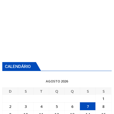
CALENDÁRIO
AGOSTO 2026
D
S
T
Q
Q
S
S
1
2
3
4
5
6
7
8