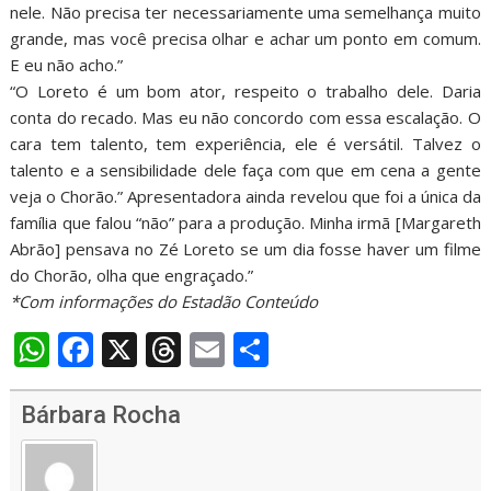
nele. Não precisa ter necessariamente uma semelhança muito
grande, mas você precisa olhar e achar um ponto em comum.
E eu não acho.”
“O Loreto é um bom ator, respeito o trabalho dele. Daria
conta do recado. Mas eu não concordo com essa escalação. O
cara tem talento, tem experiência, ele é versátil. Talvez o
talento e a sensibilidade dele faça com que em cena a gente
veja o Chorão.” Apresentadora ainda revelou que foi a única da
família que falou “não” para a produção. Minha irmã [Margareth
Abrão] pensava no Zé Loreto se um dia fosse haver um filme
do Chorão, olha que engraçado.”
*Com informações do Estadão Conteúdo
W
F
X
T
E
S
h
ac
h
m
h
at
e
re
ai
ar
Bárbara Rocha
s
b
a
l
e
A
o
d