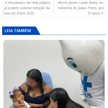
Navegação
Estudantes da rede pública
Morre James Leslie Binks, ex-
A
o
d
de
já podem solicitar isenção da
baterista do Judas Priest, aos
p
o
s
Post
taxa do Enem 2025
73 anos
p
k
LEIA TAMBÉM