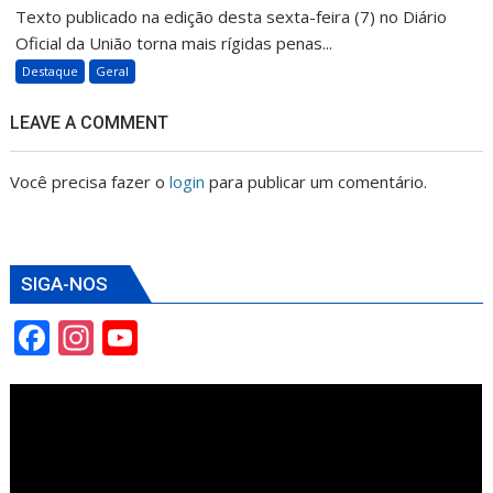
Texto publicado na edição desta sexta-feira (7) no Diário
Oficial da União torna mais rígidas penas...
Destaque
Geral
LEAVE A COMMENT
Você precisa fazer o
login
para publicar um comentário.
SIGA-NOS
F
In
Y
ac
st
o
e
a
u
b
gr
T
o
a
u