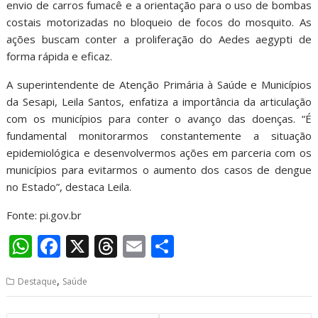
envio de carros fumacê e a orientação para o uso de bombas
costais motorizadas no bloqueio de focos do mosquito. As
ações buscam conter a proliferação do Aedes aegypti de
forma rápida e eficaz.
A superintendente de Atenção Primária à Saúde e Municípios
da Sesapi, Leila Santos, enfatiza a importância da articulação
com os municípios para conter o avanço das doenças. “É
fundamental monitorarmos constantemente a situação
epidemiológica e desenvolvermos ações em parceria com os
municípios para evitarmos o aumento dos casos de dengue
no Estado”, destaca Leila.
Fonte: pi.gov.br
W
F
X
T
E
S
h
ac
h
m
h
,
Destaque
Saúde
at
e
re
ai
ar
s
b
a
l
e