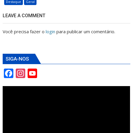
Destaque
Geral
LEAVE A COMMENT
Você precisa fazer o
login
para publicar um comentário.
SIGA-NOS
F
In
Y
ac
st
o
e
a
u
b
gr
T
o
a
u
o
m
b
k
e