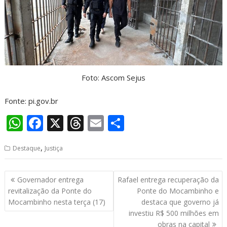
Foto: Ascom Sejus
Fonte: pi.gov.br
W
F
X
T
E
S
h
ac
h
m
h
,
Destaque
Justiça
at
e
re
ai
ar
s
b
a
l
e
Navegação
Governador entrega
Rafael entrega recuperação da
A
o
d
de
revitalização da Ponte do
Ponte do Mocambinho e
p
o
s
Post
Mocambinho nesta terça (17)
destaca que governo já
investiu R$ 500 milhões em
p
k
obras na capital