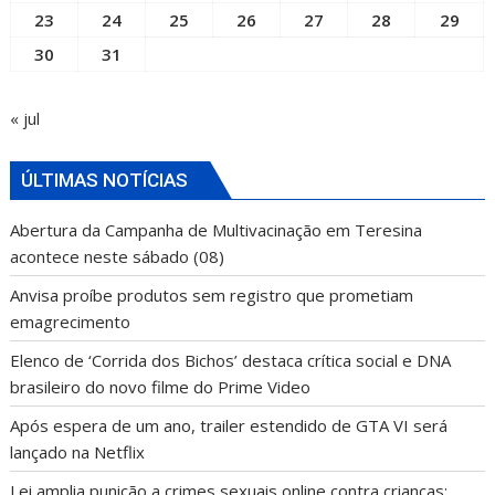
23
24
25
26
27
28
29
30
31
« jul
ÚLTIMAS NOTÍCIAS
Abertura da Campanha de Multivacinação em Teresina
acontece neste sábado (08)
Anvisa proíbe produtos sem registro que prometiam
emagrecimento
Elenco de ‘Corrida dos Bichos’ destaca crítica social e DNA
brasileiro do novo filme do Prime Video
Após espera de um ano, trailer estendido de GTA VI será
lançado na Netflix
Lei amplia punição a crimes sexuais online contra crianças;