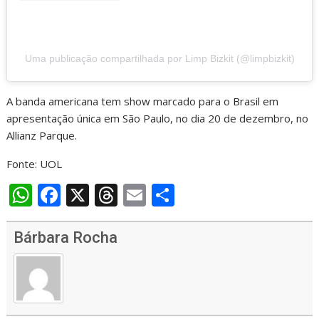
Uma publicação compartilhada por Limp Bizkit (@limpbizkit)
A banda americana tem show marcado para o Brasil em
apresentação única em São Paulo, no dia 20 de dezembro, no
Allianz Parque.
Fonte: UOL
W
F
X
T
E
S
h
ac
h
m
h
at
e
re
ai
ar
Bárbara Rocha
s
b
a
l
e
A
o
d
p
o
s