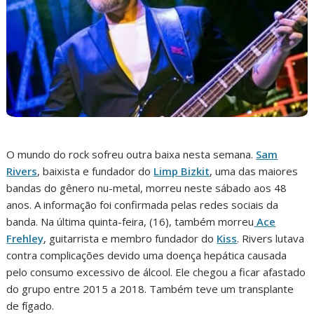
O mundo do rock sofreu outra baixa nesta semana.
Sam
Rivers
, baixista e fundador do
Limp Bizkit
, uma das maiores
bandas do gênero nu-metal, morreu neste sábado aos 48
anos. A informação foi confirmada pelas redes sociais da
banda. Na última quinta-feira, (16), também morreu
Ace
Frehley
, guitarrista e membro fundador do
Kiss
. Rivers lutava
contra complicações devido uma doença hepática causada
pelo consumo excessivo de álcool. Ele chegou a ficar afastado
do grupo entre 2015 a 2018. Também teve um transplante
de fígado.