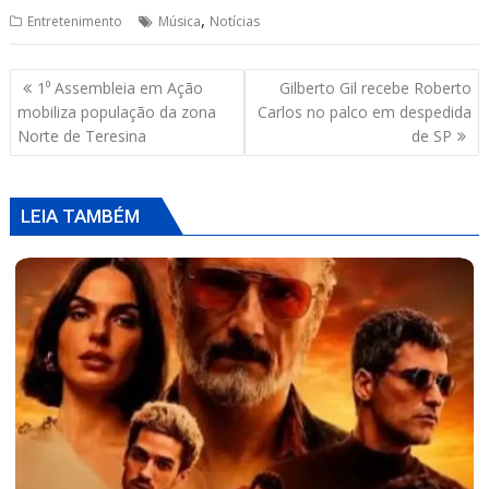
p
k
,
Entretenimento
Música
Notícias
Navegação
1⁰ Assembleia em Ação
Gilberto Gil recebe Roberto
de
mobiliza população da zona
Carlos no palco em despedida
Post
Norte de Teresina
de SP
LEIA TAMBÉM