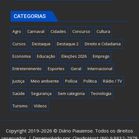
CATEGORIAS
Agro
Carnaval
Cidades
Concurso
Cultura
Cursos
Destaque
Destaque 2
Direito e Cidadania
Economia
Educação
Eleições 2026
Emprego
Entretenimento
Esportes
Geral
Internacional
Justiça
Meio ambiente
Polícia
Política
Rádio / TV
Saúde
Segurança
Sem categoria
Tecnologia
Turismo
Vídeos
Copyright 2019-2026 © Diário Piauiense. Todos os direitos
reservados. | Desenvolvido por: ClaudioHost (86) 9.8832-7978