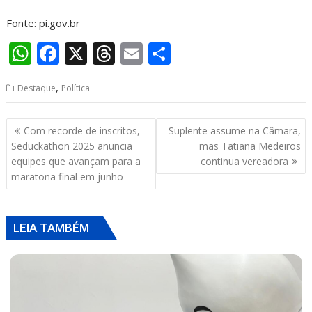
Fonte: pi.gov.br
W
F
X
T
E
S
h
ac
h
m
h
,
Destaque
Política
at
e
re
ai
ar
s
b
a
l
e
Navegação
Com recorde de inscritos,
Suplente assume na Câmara,
A
o
d
de
Seduckathon 2025 anuncia
mas Tatiana Medeiros
p
o
s
Post
equipes que avançam para a
continua vereadora
maratona final em junho
p
k
LEIA TAMBÉM