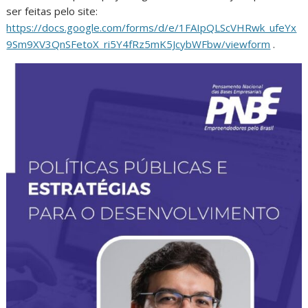
ser feitas pelo site:
https://docs.google.com/forms/d/e/1FAIpQLScVHRwk_ufeYx
9Sm9XV3QnSFetoX_ri5Y4fRz5mK5JcybWFbw/viewform
.