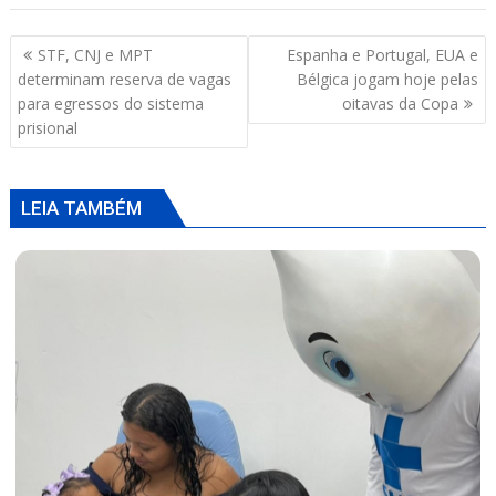
Navegação
STF, CNJ e MPT
Espanha e Portugal, EUA e
de
determinam reserva de vagas
Bélgica jogam hoje pelas
Post
para egressos do sistema
oitavas da Copa
prisional
LEIA TAMBÉM