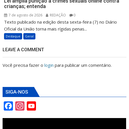
Lei amplia punição a crimes sexuais online contra
crianças; entenda
7 de agosto de 2026
REDAÇÃO
0
Texto publicado na edição desta sexta-feira (7) no Diário
Oficial da União torna mais rígidas penas...
Destaque
Geral
LEAVE A COMMENT
Você precisa fazer o
login
para publicar um comentário.
SIGA-NOS
F
In
Y
ac
st
o
e
a
u