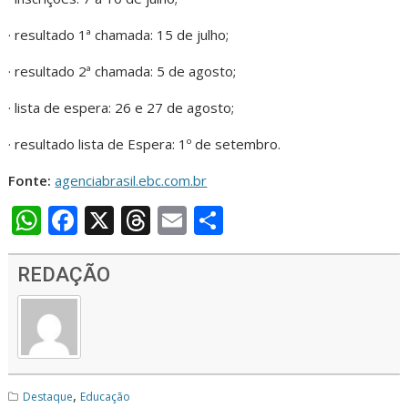
· resultado 1ª chamada: 15 de julho;
· resultado 2ª chamada: 5 de agosto;
· lista de espera: 26 e 27 de agosto;
· resultado lista de Espera: 1º de setembro.
Fonte:
agenciabrasil.ebc.com.br
W
F
X
T
E
S
h
ac
h
m
h
at
e
re
ai
ar
REDAÇÃO
s
b
a
l
e
A
o
d
p
o
s
p
k
,
Destaque
Educação