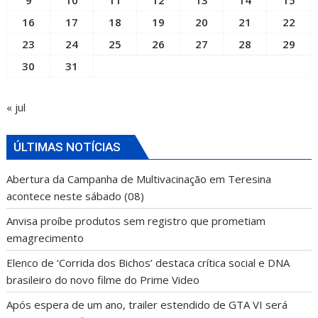
16
17
18
19
20
21
22
23
24
25
26
27
28
29
30
31
« jul
ÚLTIMAS NOTÍCIAS
Abertura da Campanha de Multivacinação em Teresina
acontece neste sábado (08)
Anvisa proíbe produtos sem registro que prometiam
emagrecimento
Elenco de ‘Corrida dos Bichos’ destaca crítica social e DNA
brasileiro do novo filme do Prime Video
Após espera de um ano, trailer estendido de GTA VI será