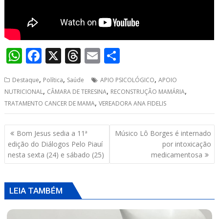
W
F
X
T
E
S
h
ac
h
m
h
,
,
,
Destaque
Política
Saúde
APIO PSICOLÓGICO
APOIO
at
e
re
ai
ar
,
,
,
NUTRICIONAL
CÂMARA DE TERESINA
RECONSTRUÇÃO MAMÁRIA
s
b
a
l
e
,
TRATAMENTO CANCER DE MAMA
VEREADORA ANA FIDELIS
A
o
d
p
o
s
Navegação
Bom Jesus sedia a 11ª
Músico Lô Borges é internado
de
p
k
edição do Diálogos Pelo Piauí
por intoxicação
Post
nesta sexta (24) e sábado (25)
medicamentosa
LEIA TAMBÉM