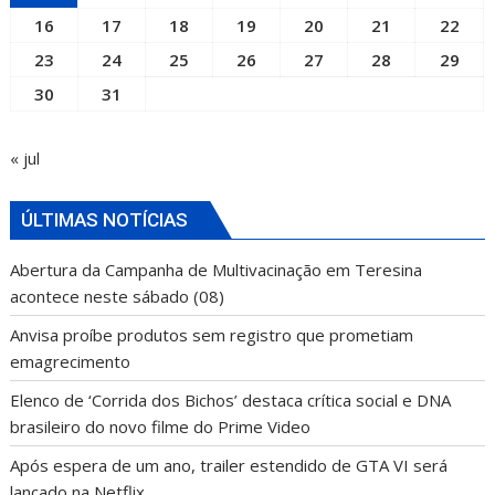
16
17
18
19
20
21
22
23
24
25
26
27
28
29
30
31
« jul
ÚLTIMAS NOTÍCIAS
Abertura da Campanha de Multivacinação em Teresina
acontece neste sábado (08)
Anvisa proíbe produtos sem registro que prometiam
emagrecimento
Elenco de ‘Corrida dos Bichos’ destaca crítica social e DNA
brasileiro do novo filme do Prime Video
Após espera de um ano, trailer estendido de GTA VI será
lançado na Netflix