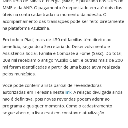
Ministério de Minas e Energia (MME) e publicado nos sites do
MME e da ANP. O pagamento é depositado em até dois dias
úteis na conta cadastrada no momento da adesão. O
acompanhamento das transações pode ser feito diretamente
na plataforma Azulzinha.
Em todo o Piauí, mais de 450 mil famílias têm direito ao
benefício, segundo a Secretaria do Desenvolvimento e
Assistência Social, Família e Combate à Fome (Sasc). Do total,
208 mil recebiam o antigo “Auxílio Gás”, e outras mais de 200
mil foram identificadas a partir de uma busca ativa realizada
pelos municípios.
Você pode conferir a lista parcial de revendedoras
autorizadas em Teresina neste
link
. A relação divulgada ainda
não é definitiva, pois novas revendas podem aderir ao
programa a qualquer momento. Como o cadastramento
segue aberto, a lista está em constante atualização.