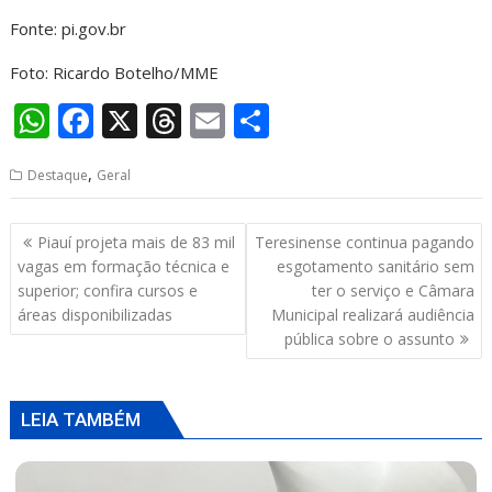
Fonte: pi.gov.br
Foto: Ricardo Botelho/MME
W
F
X
T
E
S
h
ac
h
m
h
,
Destaque
Geral
at
e
re
ai
ar
s
b
a
l
e
Navegação
Piauí projeta mais de 83 mil
Teresinense continua pagando
A
o
d
de
vagas em formação técnica e
esgotamento sanitário sem
p
o
s
Post
superior; confira cursos e
ter o serviço e Câmara
áreas disponibilizadas
Municipal realizará audiência
p
k
pública sobre o assunto
LEIA TAMBÉM