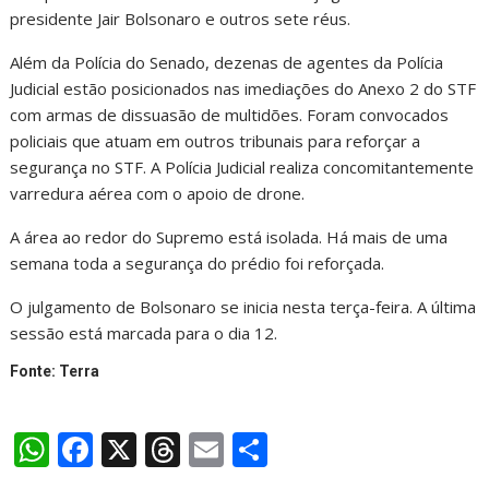
presidente Jair Bolsonaro e outros sete réus.
Além da Polícia do Senado, dezenas de agentes da Polícia
Judicial estão posicionados nas imediações do Anexo 2 do STF
com armas de dissuasão de multidões. Foram convocados
policiais que atuam em outros tribunais para reforçar a
segurança no STF. A Polícia Judicial realiza concomitantemente
varredura aérea com o apoio de drone.
A área ao redor do Supremo está isolada. Há mais de uma
semana toda a segurança do prédio foi reforçada.
O julgamento de Bolsonaro se inicia nesta terça-feira. A última
sessão está marcada para o dia 12.
Fonte: Terra
W
F
X
T
E
S
h
ac
h
m
h