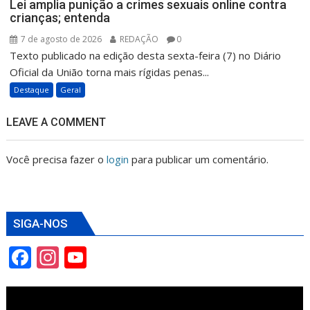
Lei amplia punição a crimes sexuais online contra
crianças; entenda
7 de agosto de 2026
REDAÇÃO
0
Texto publicado na edição desta sexta-feira (7) no Diário
Oficial da União torna mais rígidas penas...
Destaque
Geral
LEAVE A COMMENT
Você precisa fazer o
login
para publicar um comentário.
SIGA-NOS
F
In
Y
ac
st
o
e
a
u