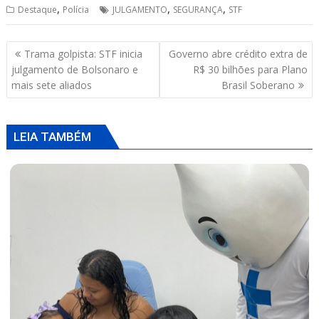
,
,
,
Destaque
Polícia
JULGAMENTO
SEGURANÇA
STF
at
e
re
ai
ar
s
b
a
l
e
Navegação
Trama golpista: STF inicia
Governo abre crédito extra de
A
o
d
de
julgamento de Bolsonaro e
R$ 30 bilhões para Plano
p
o
s
Post
mais sete aliados
Brasil Soberano
p
k
LEIA TAMBÉM