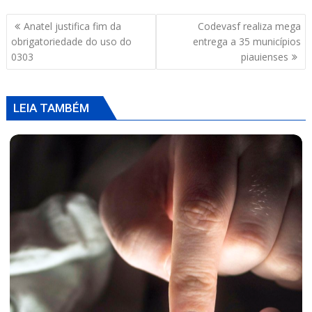
s
b
a
l
e
Navegação
Anatel justifica fim da
Codevasf realiza mega
A
o
d
de
obrigatoriedade do uso do
entrega a 35 municípios
p
o
s
Post
0303
piauienses
p
k
LEIA TAMBÉM