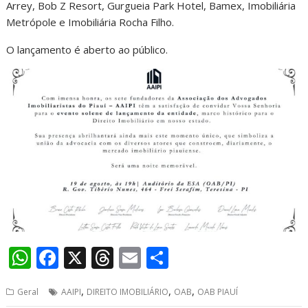
Arrey, Bob Z Resort, Gurgueia Park Hotel, Bamex, Imobiliária
Metrópole e Imobiliária Rocha Filho.
O lançamento é aberto ao público.
W
F
X
T
E
S
h
ac
h
m
h
,
,
,
Geral
AAIPI
DIREITO IMOBILIÁRIO
OAB
OAB PIAUÍ
at
e
re
ai
ar