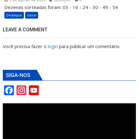
Dezenas sorteadas foram: 03 - 16 - 24 - 30 - 49 - 54
Destaque
Geral
LEAVE A COMMENT
Você precisa fazer o
login
para publicar um comentário.
SIGA-NOS
F
In
Y
ac
st
o
e
a
u
b
gr
T
o
a
u