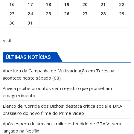
16
17
18
19
20
21
22
23
24
25
26
27
28
29
30
31
« jul
ÚLTIMAS NOTÍCIAS
Abertura da Campanha de Multivacinação em Teresina
acontece neste sábado (08)
Anvisa proíbe produtos sem registro que prometiam
emagrecimento
Elenco de ‘Corrida dos Bichos’ destaca crítica social e DNA
brasileiro do novo filme do Prime Video
Após espera de um ano, trailer estendido de GTA VI será
lançado na Netflix