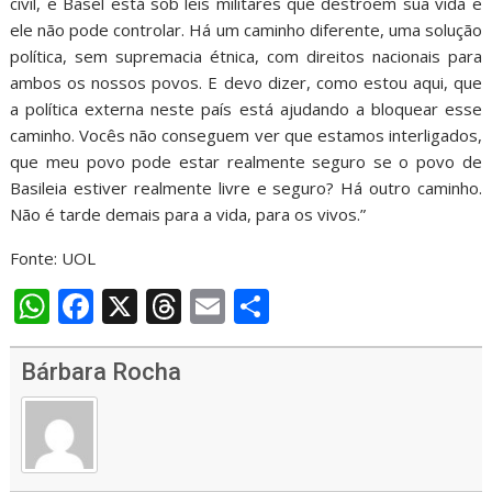
civil, e Basel está sob leis militares que destroem sua vida e
ele não pode controlar. Há um caminho diferente, uma solução
política, sem supremacia étnica, com direitos nacionais para
ambos os nossos povos. E devo dizer, como estou aqui, que
a política externa neste país está ajudando a bloquear esse
caminho. Vocês não conseguem ver que estamos interligados,
que meu povo pode estar realmente seguro se o povo de
Basileia estiver realmente livre e seguro? Há outro caminho.
Não é tarde demais para a vida, para os vivos.”
Fonte: UOL
W
F
X
T
E
S
h
ac
h
m
h
at
e
re
ai
ar
Bárbara Rocha
s
b
a
l
e
A
o
d
p
o
s