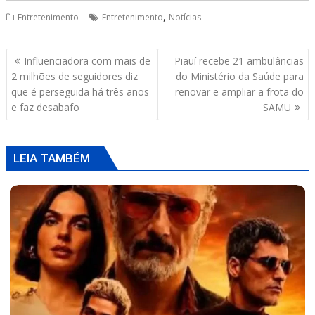
p
k
,
Entretenimento
Entretenimento
Notícias
Navegação
Influenciadora com mais de
Piauí recebe 21 ambulâncias
de
2 milhões de seguidores diz
do Ministério da Saúde para
Post
que é perseguida há três anos
renovar e ampliar a frota do
e faz desabafo
SAMU
LEIA TAMBÉM