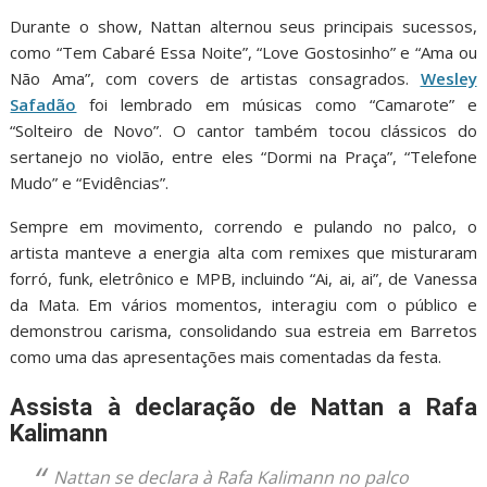
Durante o show, Nattan alternou seus principais sucessos,
como “Tem Cabaré Essa Noite”, “Love Gostosinho” e “Ama ou
Não Ama”, com covers de artistas consagrados.
Wesley
Safadão
foi lembrado em músicas como “Camarote” e
“Solteiro de Novo”. O cantor também tocou clássicos do
sertanejo no violão, entre eles “Dormi na Praça”, “Telefone
Mudo” e “Evidências”.
Sempre em movimento, correndo e pulando no palco, o
artista manteve a energia alta com remixes que misturaram
forró, funk, eletrônico e MPB, incluindo “Ai, ai, ai”, de Vanessa
da Mata. Em vários momentos, interagiu com o público e
demonstrou carisma, consolidando sua estreia em Barretos
como uma das apresentações mais comentadas da festa.
Assista à declaração de Nattan a Rafa
Kalimann
Nattan se declara à Rafa Kalimann no palco