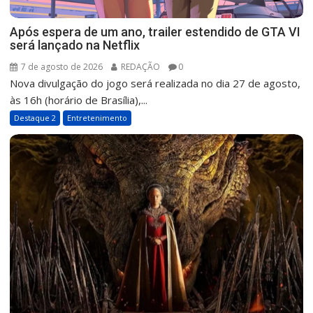
Após espera de um ano, trailer estendido de GTA VI
será lançado na Netflix
7 de agosto de 2026
REDAÇÃO
0
Nova divulgação do jogo será realizada no dia 27 de agosto,
às 16h (horário de Brasília),...
Destaque 2
Entretenimento