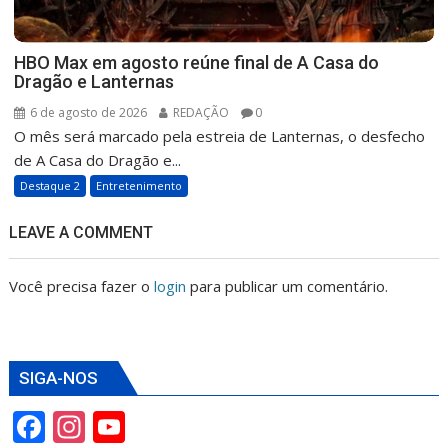
HBO Max em agosto reúne final de A Casa do
Dragão e Lanternas
6 de agosto de 2026
REDAÇÃO
0
O mês será marcado pela estreia de Lanternas, o desfecho
de A Casa do Dragão e...
Destaque 2
Entretenimento
LEAVE A COMMENT
Você precisa fazer o
login
para publicar um comentário.
SIGA-NOS
F
In
Y