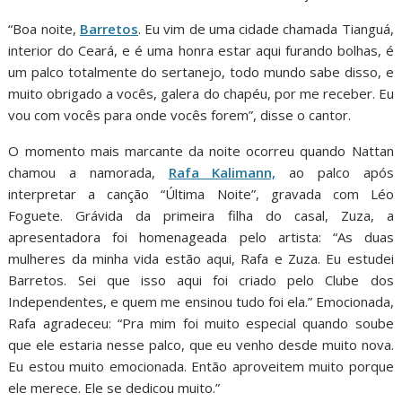
“Boa noite,
Barretos
. Eu vim de uma cidade chamada Tianguá,
interior do Ceará, e é uma honra estar aqui furando bolhas, é
um palco totalmente do sertanejo, todo mundo sabe disso, e
muito obrigado a vocês, galera do chapéu, por me receber. Eu
vou com vocês para onde vocês forem”, disse o cantor.
O momento mais marcante da noite ocorreu quando Nattan
chamou a namorada,
Rafa Kalimann,
ao palco após
interpretar a canção “Última Noite”, gravada com Léo
Foguete. Grávida da primeira filha do casal, Zuza, a
apresentadora foi homenageada pelo artista: “As duas
mulheres da minha vida estão aqui, Rafa e Zuza. Eu estudei
Barretos. Sei que isso aqui foi criado pelo Clube dos
Independentes, e quem me ensinou tudo foi ela.” Emocionada,
Rafa agradeceu: “Pra mim foi muito especial quando soube
que ele estaria nesse palco, que eu venho desde muito nova.
Eu estou muito emocionada. Então aproveitem muito porque
ele merece. Ele se dedicou muito.”