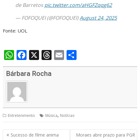
de Barretos
pic.twitter.com/aHGFZqqg62
— FOFOQUEI (@FOFOQUEl)
August 24, 2025
Fonte: UOL
W
F
X
T
E
S
h
ac
h
m
h
at
e
re
ai
ar
Bárbara Rocha
s
b
a
l
e
A
o
d
p
o
s
p
k
,
Entretenimento
Música
Notícias
Navegação
Sucesso de filme anima
Moraes abre prazo para PGR