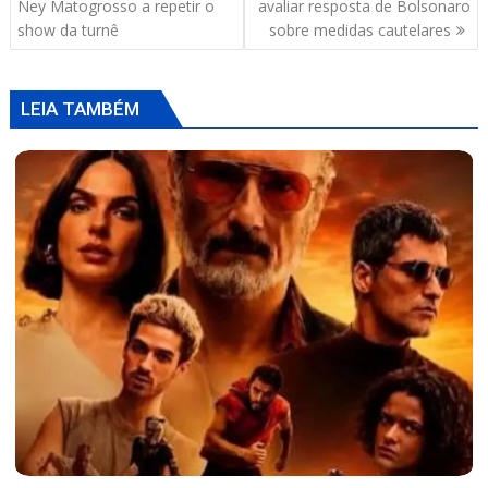
de
Ney Matogrosso a repetir o
avaliar resposta de Bolsonaro
Post
show da turnê
sobre medidas cautelares
LEIA TAMBÉM