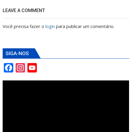
LEAVE A COMMENT
Você precisa fazer o
login
para publicar um comentário.
SIGA-NOS
F
In
Y
ac
st
o
e
a
u
b
gr
T
o
a
u
o
m
b
k
e