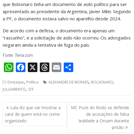
que Bolsonaro tinha um documento de asilo político para ser
apresentado ao presidente da Argentina, Javier Milei. Segundo
a PF, o documento estava salvo no aparelho desde 2024.
De acordo com a defesa, o documento era apenas um
“rascunho”, e a solicitação de asilo não ocorreu. Os advogados
negaram ainda a tentativa de fuga do país.
Fonte: Terra.com
W
F
X
T
E
S
h
ac
h
m
h
,
,
,
Destaque
Política
ALEXANDRE DE MORAES
BOLSONARO
at
e
re
ai
ar
,
JULGAMENTO
STF
s
b
a
l
e
A
o
d
Navegação
Lula diz que vai ‘mostrar a
MC Poze do Rodo se defende
p
o
s
de
cara’ de quem está no crime
de acusações de falsa
Post
organizado
lealdade a Oruam durante
p
k
prisão