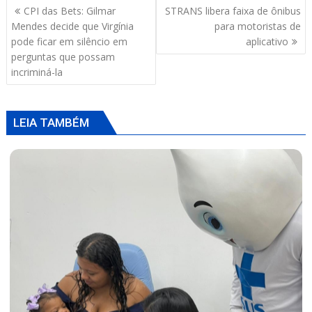
Navegação
CPI das Bets: Gilmar
STRANS libera faixa de ônibus
A
o
d
de
Mendes decide que Virgínia
para motoristas de
p
o
s
Post
pode ficar em silêncio em
aplicativo
perguntas que possam
p
k
incriminá-la
LEIA TAMBÉM