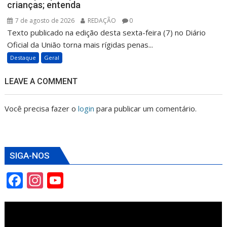
crianças; entenda
7 de agosto de 2026
REDAÇÃO
0
Texto publicado na edição desta sexta-feira (7) no Diário
Oficial da União torna mais rígidas penas...
Destaque
Geral
LEAVE A COMMENT
Você precisa fazer o
login
para publicar um comentário.
SIGA-NOS
F
In
Y
ac
st
o
e
a
u