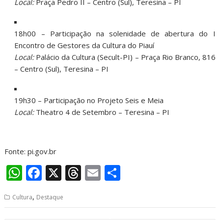
Local:
Praça Pedro II – Centro (Sul), Teresina – PI
18h00 – Participação na solenidade de abertura do I
Encontro de Gestores da Cultura do Piauí
Local:
Palácio da Cultura (Secult-PI) – Praça Rio Branco, 816
– Centro (Sul), Teresina – PI
19h30 – Participação no Projeto Seis e Meia
Local:
Theatro 4 de Setembro – Teresina – PI
Fonte: pi.gov.br
W
F
X
T
E
S
h
ac
h
m
h
,
Cultura
Destaque
at
e
re
ai
ar
s
b
a
l
e