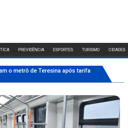
ÍTICA
PREVIDÊNCIA
ESPORTES
TURISMO
CIDADES
ram o metrô de Teresina após tarifa