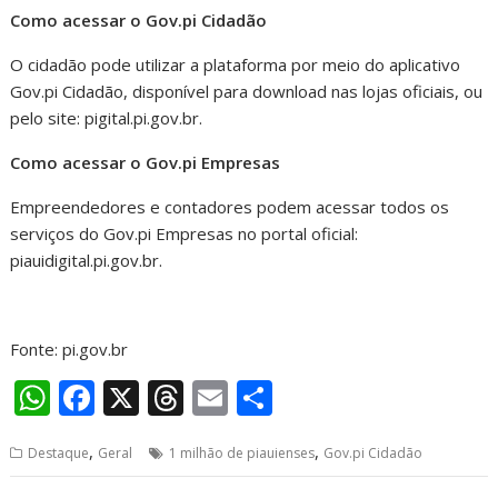
Como acessar o Gov.pi Cidadão
O cidadão pode utilizar a plataforma por meio do aplicativo
Gov.pi Cidadão, disponível para download nas lojas oficiais, ou
pelo site: pigital.pi.gov.br.
Como acessar o Gov.pi Empresas
Empreendedores e contadores podem acessar todos os
serviços do Gov.pi Empresas no portal oficial:
piauidigital.pi.gov.br.
Fonte: pi.gov.br
W
F
X
T
E
S
h
ac
h
m
h
,
,
Destaque
Geral
1 milhão de piauienses
Gov.pi Cidadão
at
e
re
ai
ar