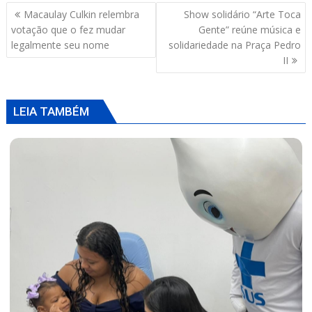
s
b
a
l
e
Navegação
Macaulay Culkin relembra
Show solidário “Arte Toca
A
o
d
de
votação que o fez mudar
Gente” reúne música e
p
o
s
Post
legalmente seu nome
solidariedade na Praça Pedro
II
p
k
LEIA TAMBÉM