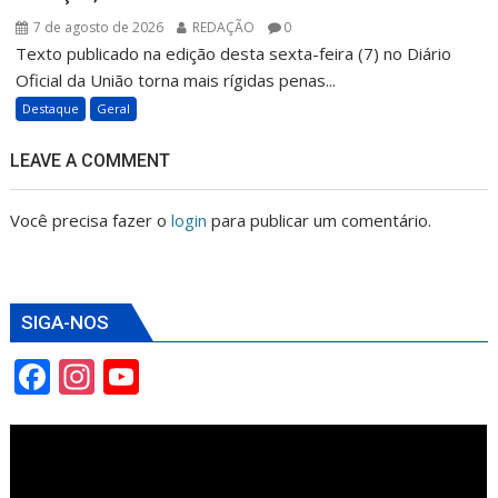
7 de agosto de 2026
REDAÇÃO
0
Texto publicado na edição desta sexta-feira (7) no Diário
Oficial da União torna mais rígidas penas...
Destaque
Geral
LEAVE A COMMENT
Você precisa fazer o
login
para publicar um comentário.
SIGA-NOS
F
In
Y
ac
st
o
e
a
u
b
gr
T