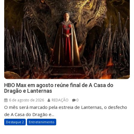
HBO Max em agosto reúne final de A Casa do
Dragão e Lanternas
6 de agosto de 2026
REDAÇÃO
0
O mês será marcado pela estreia de Lanternas, o desfecho
de A Casa do Dragão e...
Destaque 2
Entretenimento