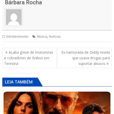
at
e
re
ai
ar
Bárbara Rocha
s
b
a
l
e
A
o
d
p
o
s
p
k
,
Entretenimento
Música
Notícias
Navegação
Acaba greve de motoristas
Ex-namorada de Diddy revela
de
e cobradores de ônibus em
que usava drogas para
Post
Teresina
suportar abusos
LEIA TAMBÉM