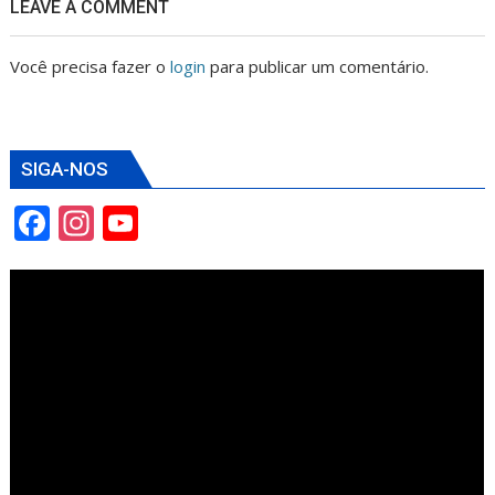
LEAVE A COMMENT
Você precisa fazer o
login
para publicar um comentário.
SIGA-NOS
F
In
Y
ac
st
o
e
a
u
b
gr
T
o
a
u
o
m
b
k
e
C