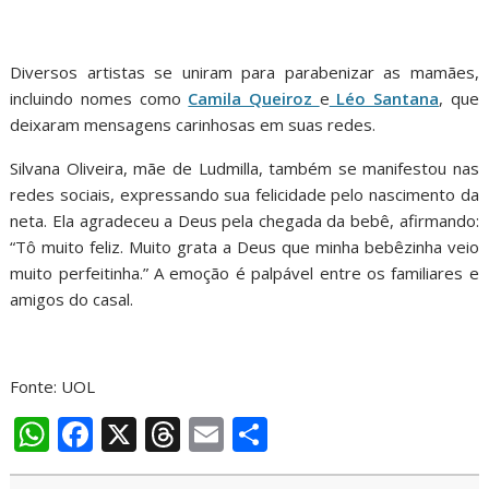
Diversos artistas se uniram para parabenizar as mamães,
incluindo nomes como
Camila Queiroz
e
Léo Santana
, que
deixaram mensagens carinhosas em suas redes.
Silvana Oliveira, mãe de Ludmilla, também se manifestou nas
redes sociais, expressando sua felicidade pelo nascimento da
neta. Ela agradeceu a Deus pela chegada da bebê, afirmando:
“Tô muito feliz. Muito grata a Deus que minha bebêzinha veio
muito perfeitinha.” A emoção é palpável entre os familiares e
amigos do casal.
Fonte: UOL
W
F
X
T
E
S
h
ac
h
m
h