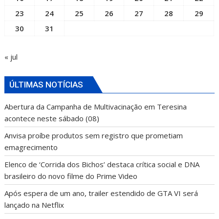
23
24
25
26
27
28
29
30
31
« jul
ÚLTIMAS NOTÍCIAS
Abertura da Campanha de Multivacinação em Teresina
acontece neste sábado (08)
Anvisa proíbe produtos sem registro que prometiam
emagrecimento
Elenco de ‘Corrida dos Bichos’ destaca crítica social e DNA
brasileiro do novo filme do Prime Video
Após espera de um ano, trailer estendido de GTA VI será
lançado na Netflix