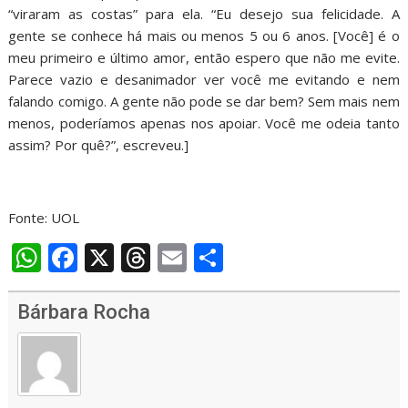
“viraram as costas” para ela. “Eu desejo sua felicidade. A
gente se conhece há mais ou menos 5 ou 6 anos. [Você] é o
meu primeiro e último amor, então espero que não me evite.
Parece vazio e desanimador ver você me evitando e nem
falando comigo. A gente não pode se dar bem? Sem mais nem
menos, poderíamos apenas nos apoiar. Você me odeia tanto
assim? Por quê?”, escreveu.]
Fonte: UOL
W
F
X
T
E
S
h
ac
h
m
h
at
e
re
ai
ar
Bárbara Rocha
s
b
a
l
e
A
o
d
p
o
s