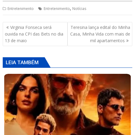
p
k
,
Entretenimento
Entretenimento
Notícias
Navegação
Virginia Fonseca será
Teresina lança edital do Minha
de
ouvida na CPI das Bets no dia
Casa, Minha Vida com mais de
Post
13 de maio
mil apartamentos
LEIA TAMBÉM