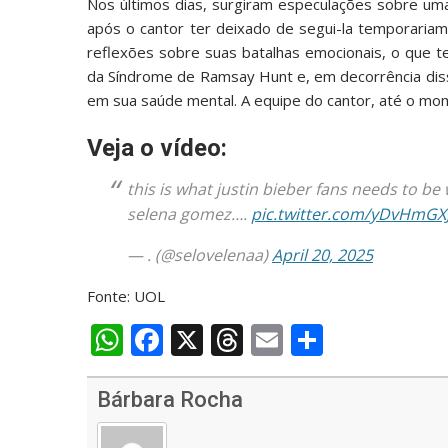
Nos últimos dias, surgiram especulações sobre uma
após o cantor ter deixado de segui-la temporariam
reflexões sobre suas batalhas emocionais, o que t
da Síndrome de Ramsay Hunt e, em decorrência diss
em sua saúde mental. A equipe do cantor, até o mo
Veja o vídeo:
this is what justin bieber fans needs to b
selena gomez….
pic.twitter.com/yDvHmGXJ
— . (@selovelenaa)
April 20, 2025
Fonte: UOL
W
F
X
T
E
S
h
ac
h
m
h
at
e
re
ai
ar
Bárbara Rocha
s
b
a
l
e