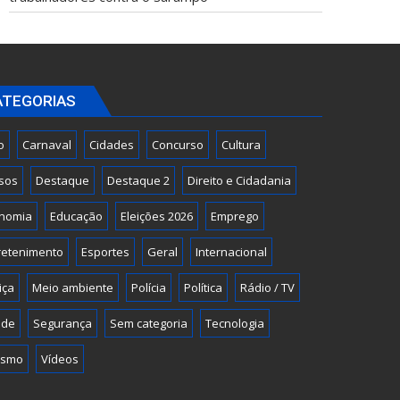
ATEGORIAS
o
Carnaval
Cidades
Concurso
Cultura
sos
Destaque
Destaque 2
Direito e Cidadania
nomia
Educação
Eleições 2026
Emprego
retenimento
Esportes
Geral
Internacional
iça
Meio ambiente
Polícia
Política
Rádio / TV
úde
Segurança
Sem categoria
Tecnologia
ismo
Vídeos