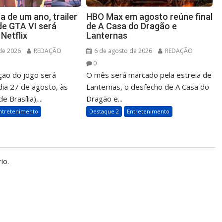
 de um ano, trailer
HBO Max em agosto reúne final
de GTA VI será
de A Casa do Dragão e
Netflix
Lanternas
de 2026
REDAÇÃO
6 de agosto de 2026
REDAÇÃO
0
ção do jogo será
O mês será marcado pela estreia de
dia 27 de agosto, às
Lanternas, o desfecho de A Casa do
e Brasília),...
Dragão e...
ntretenimento
Destaque 2
Entretenimento
io.