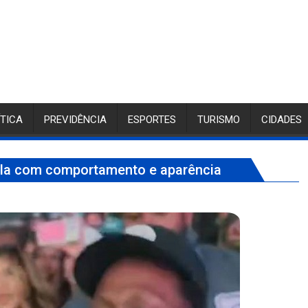
ÍTICA
PREVIDÊNCIA
ESPORTES
TURISMO
CIDADES
ella com comportamento e aparência