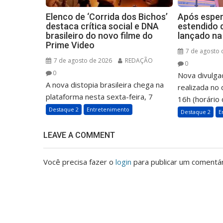
Elenco de ‘Corrida dos Bichos’
Após espera
destaca crítica social e DNA
estendido 
brasileiro do novo filme do
lançado na 
Prime Video
7 de agosto 
7 de agosto de 2026
REDAÇÃO
0
0
Nova divulga
A nova distopia brasileira chega na
realizada no 
plataforma nesta sexta-feira, 7
16h (horário d
Destaque 2
Entretenimento
Destaque 2
E
LEAVE A COMMENT
Você precisa fazer o
login
para publicar um comentár