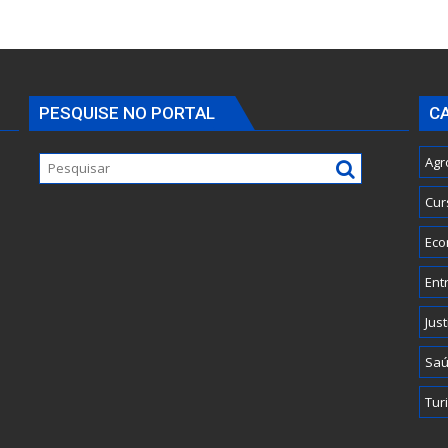
PESQUISE NO PORTAL
C
Agr
Cur
Eco
Ent
Just
Sa
Tur