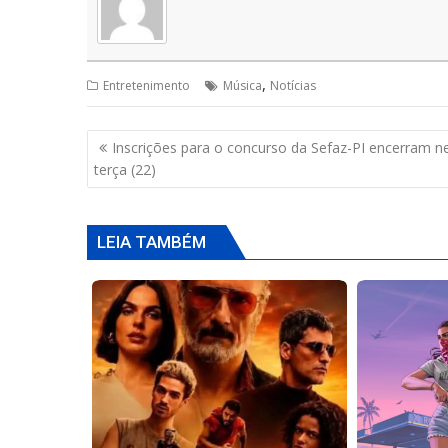
A
o
d
p
o
s
p
k
,
Entretenimento
Música
Notícias
Navegação
Inscrições para o concurso da Sefaz-PI encerram n
de
terça (22)
Post
LEIA TAMBÉM