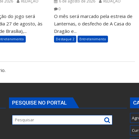
de 2026
REDAÇÃO
6 de agosto de 2026
REDAÇÃO
0
ção do jogo será
O mês será marcado pela estreia de
dia 27 de agosto, às
Lanternas, o desfecho de A Casa do
e Brasília),...
Dragão e...
ntretenimento
Destaque 2
Entretenimento
io.
PESQUISE NO PORTAL
C
Agr
Cur