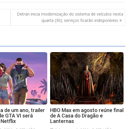
Detran inicia modernização do sistema de veículos nesta
quarta (30); serviços ficarão indisponíveis
 de um ano, trailer
HBO Max em agosto reúne final
de GTA VI será
de A Casa do Dragão e
Netflix
Lanternas