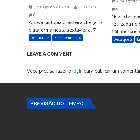
7 de agosto 
7 de agosto de 2026
REDAÇÃO
0
0
Nova divulga
A nova distopia brasileira chega na
realizada no 
plataforma nesta sexta-feira, 7
16h (horário d
Destaque 2
Entretenimento
Destaque 2
E
LEAVE A COMMENT
Você precisa fazer o
login
para publicar um comentár
PREVISÃO DO TEMPO