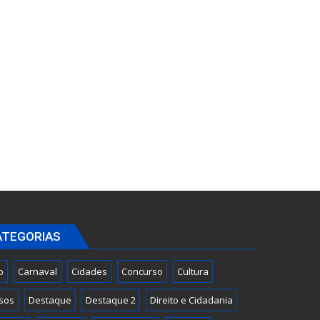
ATEGORIAS
o
Carnaval
Cidades
Concurso
Cultura
sos
Destaque
Destaque 2
Direito e Cidadania