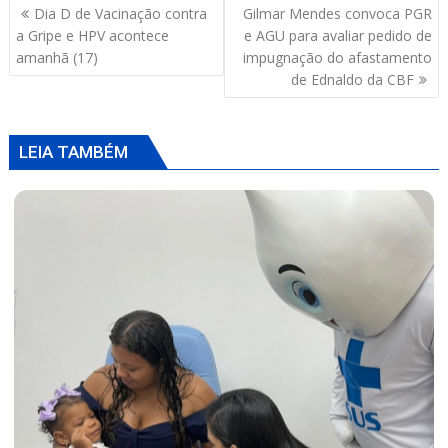
Navegação
Dia D de Vacinação contra
Gilmar Mendes convoca PGR
A
o
d
de
a Gripe e HPV acontece
e AGU para avaliar pedido de
p
o
s
Post
amanhã (17)
impugnação do afastamento
de Ednaldo da CBF
p
k
LEIA TAMBÉM