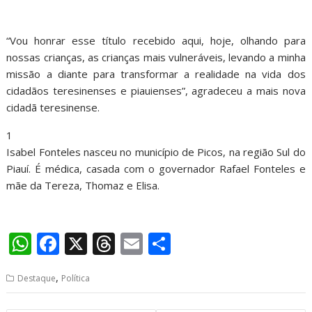
“Vou honrar esse título recebido aqui, hoje, olhando para
nossas crianças, as crianças mais vulneráveis, levando a minha
missão a diante para transformar a realidade na vida dos
cidadãos teresinenses e piauienses”, agradeceu a mais nova
cidadã teresinense.
1
Isabel Fonteles nasceu no município de Picos, na região Sul do
Piauí. É médica, casada com o governador Rafael Fonteles e
mãe da Tereza, Thomaz e Elisa.
W
F
X
T
E
S
h
ac
h
m
h
,
Destaque
Política
at
e
re
ai
ar
s
b
a
l
e