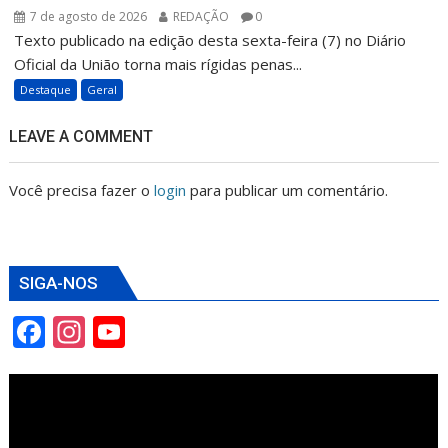
7 de agosto de 2026
REDAÇÃO
0
Texto publicado na edição desta sexta-feira (7) no Diário
Oficial da União torna mais rígidas penas...
Destaque
Geral
LEAVE A COMMENT
Você precisa fazer o
login
para publicar um comentário.
SIGA-NOS
F
In
Y
ac
st
o
e
a
u
b
gr
T