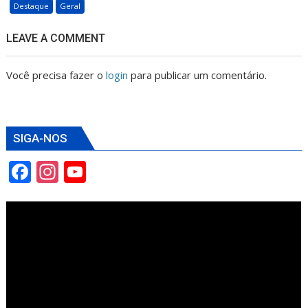
Destaque
Geral
LEAVE A COMMENT
Você precisa fazer o
login
para publicar um comentário.
SIGA-NOS
F
In
Y
ac
st
o
e
a
u
b
gr
T
o
a
u
o
m
b
k
e