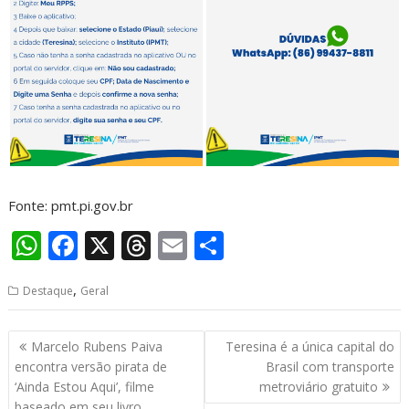
Fonte: pmt.pi.gov.br
W
F
X
T
E
S
h
ac
h
m
h
,
Destaque
Geral
at
e
re
ai
ar
s
b
a
l
e
Navegação
Marcelo Rubens Paiva
Teresina é a única capital do
A
o
d
de
encontra versão pirata de
Brasil com transporte
p
o
s
Post
‘Ainda Estou Aqui’, filme
metroviário gratuito
baseado em seu livro