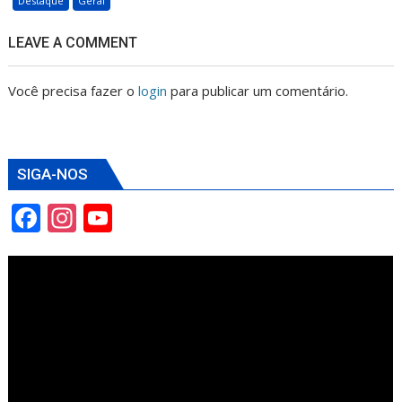
Destaque
Geral
LEAVE A COMMENT
Você precisa fazer o
login
para publicar um comentário.
SIGA-NOS
F
In
Y
ac
st
o
e
a
u
b
gr
T
o
a
u
o
m
b
k
e