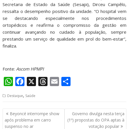
Secretaria de Estado da Saúde (Sesapi), Dirceu Campêlo,
ressalta o desempenho positivo da unidade. “O hospital vem
se destacando especialmente nos procedimentos
ortopédicos e reafirma o compromisso da gestão em
continuar avançando no cuidado à população, sempre
prestando um serviço de qualidade em prol do bem-estar”,
finaliza.
Fonte:
Ascom HPMPI
W
F
X
T
E
S
h
ac
h
m
h
,
Destaque
Saúde
at
e
re
ai
ar
s
b
a
l
e
Navegação
Beyoncé interrompe show
Governo divulga nesta terça
A
o
d
de
após problema em carro
(1º) propostas do OPA aptas à
p
o
s
Post
suspenso no ar
votação popular