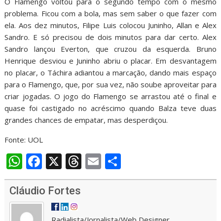
O Flamengo voltou para o segundo tempo com o mesmo
problema. Ficou com a bola, mas sem saber o que fazer com
ela. Aos dez minutos, Filipe Luis colocou Juninho, Allan e Alex
Sandro. E só precisou de dois minutos para dar certo. Alex
Sandro lançou Everton, que cruzou da esquerda. Bruno
Henrique desviou e Juninho abriu o placar. Em desvantagem
no placar, o Táchira adiantou a marcação, dando mais espaço
para o Flamengo, que, por sua vez, não soube aproveitar para
criar jogadas. O jogo do Flamengo se arrastou até o final e
quase foi castigado no acréscimo quando Balza teve duas
grandes chances de empatar, mas desperdiçou.
Fonte: UOL
W
F
X
T
E
S
h
ac
h
m
h
at
e
re
ai
ar
Cláudio Fortes
s
b
a
l
e
Radialista/Jornalista/Web Designer