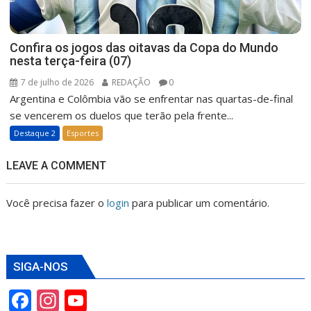
Confira os jogos das oitavas da Copa do Mundo
nesta terça-feira (07)
7 de julho de 2026
REDAÇÃO
0
Argentina e Colômbia vão se enfrentar nas quartas-de-final
se vencerem os duelos que terão pela frente...
Destaque 2
Esportes
LEAVE A COMMENT
Você precisa fazer o
login
para publicar um comentário.
SIGA-NOS
F
In
Y