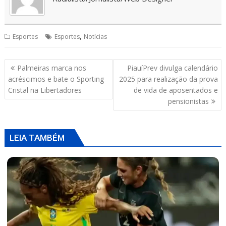
A
o
d
p
o
s
p
k
,
Esportes
Esportes
Notícias
Navegação
Palmeiras marca nos
PiauíPrev divulga calendário
de
acréscimos e bate o Sporting
2025 para realização da prova
Post
Cristal na Libertadores
de vida de aposentados e
pensionistas
LEIA TAMBÉM