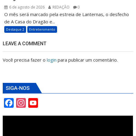
6 de agosto de 2026
REDAÇÃO
0
O mês será marcado pela estreia de Lanternas, o desfecho
de A Casa do Dragão e...
Destaque 2
Entretenimento
LEAVE A COMMENT
Você precisa fazer o
login
para publicar um comentário.
SIGA-NOS
F
In
Y
ac
st
o
e
a
u
b
gr
T