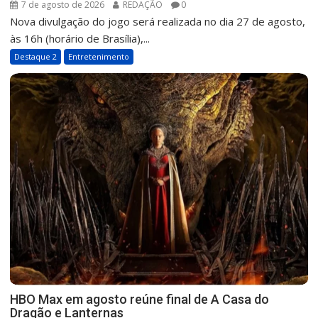
7 de agosto de 2026
REDAÇÃO
0
Nova divulgação do jogo será realizada no dia 27 de agosto,
às 16h (horário de Brasília),...
Destaque 2
Entretenimento
HBO Max em agosto reúne final de A Casa do
Dragão e Lanternas