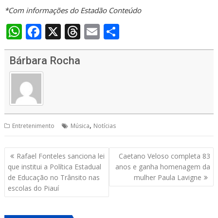
*Com informações do Estadão Conteúdo
W
F
X
T
E
S
h
ac
h
m
h
at
e
re
ai
ar
Bárbara Rocha
s
b
a
l
e
A
o
d
p
o
s
p
k
,
Entretenimento
Música
Notícias
Navegação
Rafael Fonteles sanciona lei
Caetano Veloso completa 83
de
que institui a Política Estadual
anos e ganha homenagem da
Post
de Educação no Trânsito nas
mulher Paula Lavigne
escolas do Piauí