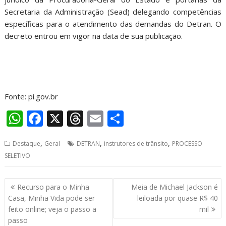
Secretaria da Administração (Sead) delegando competências
específicas para o atendimento das demandas do Detran. O
decreto entrou em vigor na data de sua publicação.
Fonte: pi.gov.br
W
F
X
T
E
S
h
ac
h
m
h
,
,
,
Destaque
Geral
DETRAN
instrutores de trânsito
PROCESSO
at
e
re
ai
ar
SELETIVO
s
b
a
l
e
A
o
d
Navegação
Recurso para o Minha
Meia de Michael Jackson é
p
o
s
de
Casa, Minha Vida pode ser
leiloada por quase R$ 40
Post
feito online; veja o passo a
mil
p
k
passo