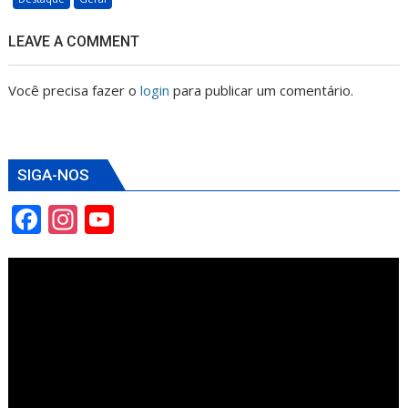
LEAVE A COMMENT
Você precisa fazer o
login
para publicar um comentário.
SIGA-NOS
F
In
Y
ac
st
o
e
a
u
b
gr
T
o
a
u
o
m
b
k
e