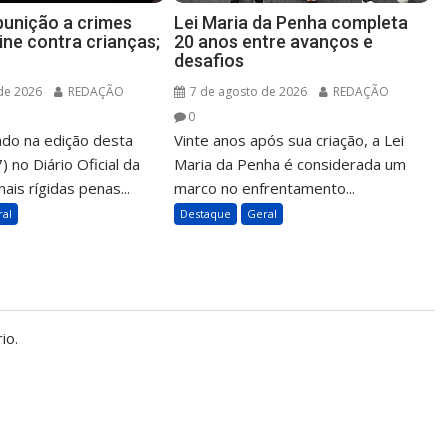
 punição a crimes
Lei Maria da Penha completa
ine contra crianças;
20 anos entre avanços e
desafios
de 2026
REDAÇÃO
7 de agosto de 2026
REDAÇÃO
0
ado na edição desta
Vinte anos após sua criação, a Lei
) no Diário Oficial da
Maria da Penha é considerada um
ais rígidas penas...
marco no enfrentamento...
ral
Destaque
Geral
io.