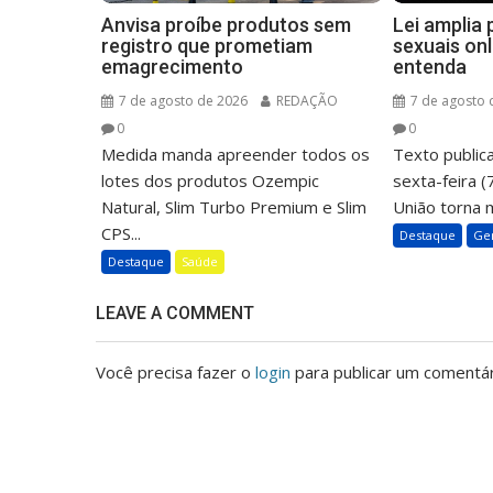
Anvisa proíbe produtos sem
Lei amplia
registro que prometiam
sexuais onl
emagrecimento
entenda
7 de agosto de 2026
REDAÇÃO
7 de agosto 
0
0
Medida manda apreender todos os
Texto public
lotes dos produtos Ozempic
sexta-feira (7
Natural, Slim Turbo Premium e Slim
União torna m
CPS...
Destaque
Ge
Destaque
Saúde
LEAVE A COMMENT
Você precisa fazer o
login
para publicar um comentár