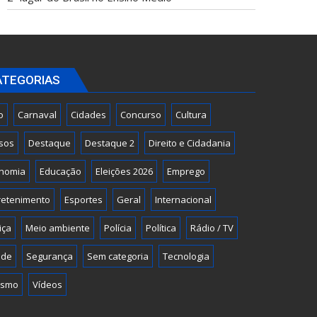
ATEGORIAS
o
Carnaval
Cidades
Concurso
Cultura
sos
Destaque
Destaque 2
Direito e Cidadania
nomia
Educação
Eleições 2026
Emprego
retenimento
Esportes
Geral
Internacional
iça
Meio ambiente
Polícia
Política
Rádio / TV
úde
Segurança
Sem categoria
Tecnologia
ismo
Vídeos