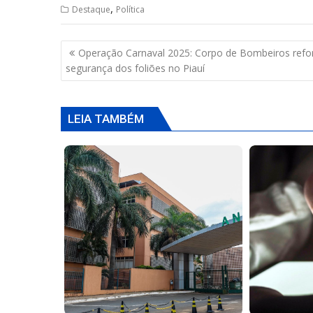
,
Destaque
Política
at
e
re
ai
ar
s
b
a
l
e
Navegação
Operação Carnaval 2025: Corpo de Bombeiros refo
A
o
d
de
segurança dos foliões no Piauí
p
o
s
Post
p
k
LEIA TAMBÉM