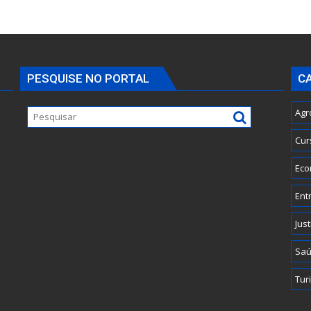
PESQUISE NO PORTAL
C
Agr
Cur
Eco
Ent
Just
Sa
Tur