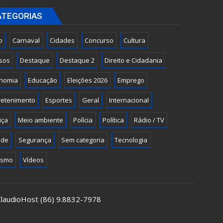
ATEGORIAS
o
Carnaval
Cidades
Concurso
Cultura
sos
Destaque
Destaque 2
Direito e Cidadania
nomia
Educação
Eleições 2026
Emprego
retenimento
Esportes
Geral
Internacional
iça
Meio ambiente
Polícia
Política
Rádio / TV
úde
Segurança
Sem categoria
Tecnologia
ismo
Vídeos
 ClaudioHost (86) 9.8832-7978