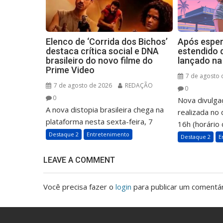
Elenco de ‘Corrida dos Bichos’
Após espera
destaca crítica social e DNA
estendido 
brasileiro do novo filme do
lançado na 
Prime Video
7 de agosto 
7 de agosto de 2026
REDAÇÃO
0
0
Nova divulga
A nova distopia brasileira chega na
realizada no 
plataforma nesta sexta-feira, 7
16h (horário d
Destaque 2
Entretenimento
Destaque 2
E
LEAVE A COMMENT
Você precisa fazer o
login
para publicar um comentár