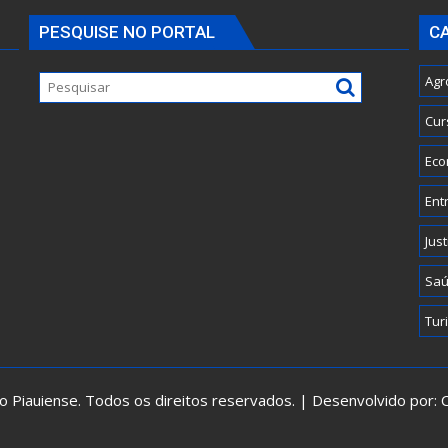
PESQUISE NO PORTAL
C
Agr
Cur
Eco
Ent
Just
Sa
Tur
 Piauiense. Todos os direitos reservados. | Desenvolvido por: