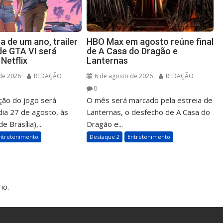
 de um ano, trailer
HBO Max em agosto reúne final
de GTA VI será
de A Casa do Dragão e
Netflix
Lanternas
de 2026
REDAÇÃO
6 de agosto de 2026
REDAÇÃO
0
ção do jogo será
O mês será marcado pela estreia de
dia 27 de agosto, às
Lanternas, o desfecho de A Casa do
e Brasília),...
Dragão e...
ntretenimento
Destaque 2
Entretenimento
io.