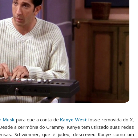
n Musk
para que a conta de
Kanye West
fosse removida do X,
Desde a cerimônia do Grammy, Kanye tem utilizado suas redes
fensas. Schwimmer, que é judeu, descreveu Kanye como um