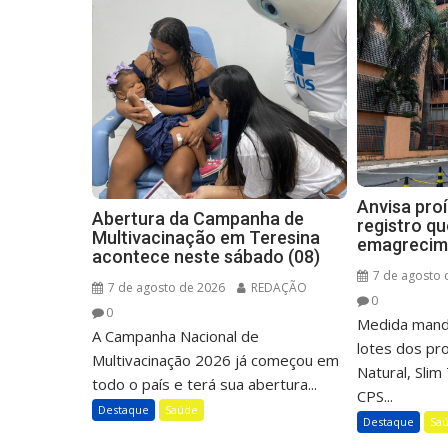
Anvisa pro
Abertura da Campanha de
registro q
Multivacinação em Teresina
emagrecim
acontece neste sábado (08)
7 de agosto 
7 de agosto de 2026
REDAÇÃO
0
0
Medida mand
A Campanha Nacional de
lotes dos p
Multivacinação 2026 já começou em
Natural, Sli
todo o país e terá sua abertura...
CPS...
Destaque
Saúde
Destaque
Sa