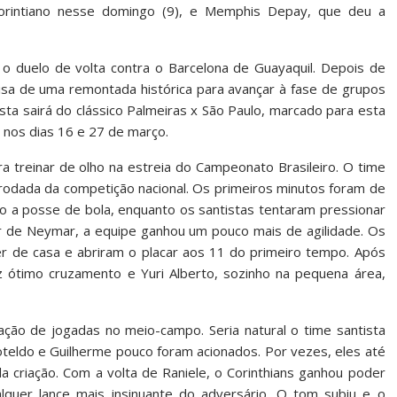
corintiano nesse domingo (9), e Memphis Depay, que deu a
 o duelo de volta contra o Barcelona de Guayaquil. Depois de
cisa de uma remontada histórica para avançar à fase de grupos
ista sairá do clássico Palmeiras x São Paulo, marcado para esta
e nos dias 16 e 27 de março.
ra treinar de olho na estreia do Campeonato Brasileiro. O time
a rodada da competição nacional. Os primeiros minutos foram de
do a posse de bola, enquanto os santistas tentaram pressionar
r de Neymar, a equipe ganhou um pouco mais de agilidade. Os
 de casa e abriram o placar aos 11 do primeiro tempo. Após
 ótimo cruzamento e Yuri Alberto, sozinho na pequena área,
lação de jogadas no meio-campo. Seria natural o time santista
oteldo e Guilherme pouco foram acionados. Por vezes, eles até
da criação. Com a volta de Raniele, o Corinthians ganhou poder
lquer lance mais insinuante do adversário. O tom subiu e o