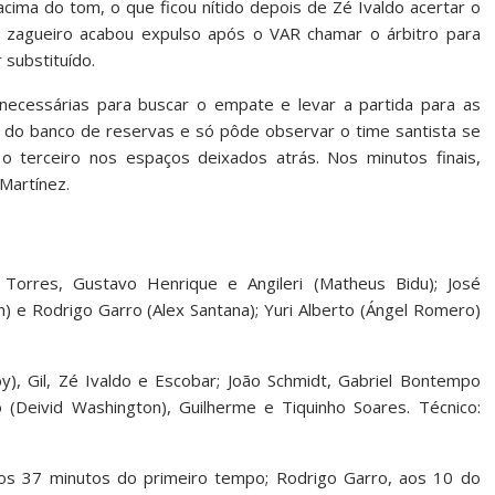
cima do tom, o que ficou nítido depois de Zé Ivaldo acertar o
O zagueiro acabou expulso após o VAR chamar o árbitro para
 substituído.
necessárias para buscar o empate e levar a partida para as
 do banco de reservas e só pôde observar o time santista se
o terceiro nos espaços deixados atrás. Nos minutos finais,
Martínez.
Torres, Gustavo Henrique e Angileri (Matheus Bidu); José
on) e Rodrigo Garro (Alex Santana); Yuri Alberto (Ángel Romero)
), Gil, Zé Ivaldo e Escobar; João Schmidt, Gabriel Bontempo
do (Deivid Washington), Guilherme e Tiquinho Soares. Técnico:
 aos 37 minutos do primeiro tempo; Rodrigo Garro, aos 10 do