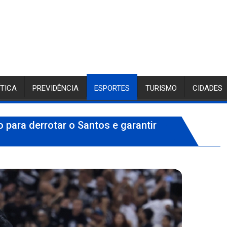
ÍTICA
PREVIDÊNCIA
ESPORTES
TURISMO
CIDADES
 para derrotar o Santos e garantir