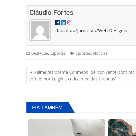
h
ac
h
m
h
at
e
re
ai
ar
Cláudio Fortes
s
b
a
l
e
A
o
d
Radialista/Jornalista/Web Designer
p
o
s
p
k
,
,
Destaque
Esportes
Esportes
Notícias
Navegação
Palmeiras chama Conmebol de ‘conivente’ com rac
de
sofrido por Luighi e critica medidas ‘brandas’
Post
LEIA TAMBÉM