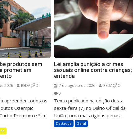
íbe produtos sem
Lei amplia punição a crimes
ue prometiam
sexuais online contra crianças;
ento
entenda
de 2026
REDAÇÃO
7 de agosto de 2026
REDAÇÃO
0
a apreender todos os
Texto publicado na edição desta
rodutos Ozempic
sexta-feira (7) no Diário Oficial da
m Turbo Premium e Slim
União torna mais rígidas penas...
Destaque
Geral
úde