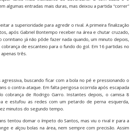
em algumas entradas mais duras, mas deixou a partida “correr”
tar a superioridade para agredir o rival. A primeira finalização
os, após Gabriel Bontempo receber na área e chutar cruzado,
o corintiano já não pôde fazer nada quando, um minuto depois,
 cobrança de escanteio para o fundo do gol. Em 16 partidas no
 apenas três.
 agressiva, buscando ficar com a bola no pé e pressionando o
ians o contra-ataque. Em falta perigosa ocorrida após escapada
lo cobrança de Rodrigo Garro. Instantes depois, o camisa 8
rea e estufou as redes com um petardo de perna esquerda,
 dez minutos do segundo tempo.
ans tentou domar o ímpeto do Santos, mas viu o rival ir para a
longe e alçou bolas na área, nem sempre com precisão. Assim