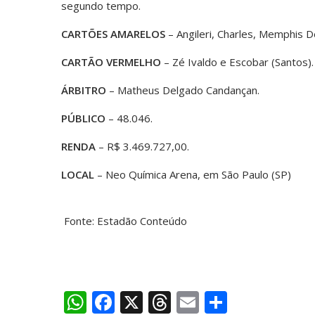
segundo tempo.
CARTÕES AMARELOS
– Angileri, Charles, Memphis De
CARTÃO VERMELHO
– Zé Ivaldo e Escobar (Santos).
ÁRBITRO
– Matheus Delgado Candançan.
PÚBLICO
– 48.046.
RENDA
– R$ 3.469.727,00.
LOCAL
– Neo Química Arena, em São Paulo (SP)
Fonte: Estadão Conteúdo
W
F
X
T
E
S