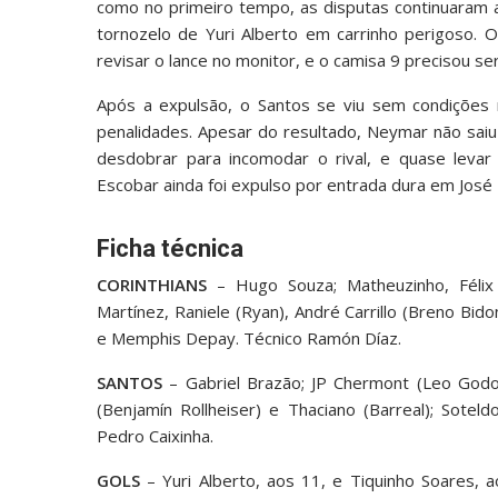
como no primeiro tempo, as disputas continuaram a
tornozelo de Yuri Alberto em carrinho perigoso. 
revisar o lance no monitor, e o camisa 9 precisou ser
Após a expulsão, o Santos se viu sem condições 
penalidades. Apesar do resultado, Neymar não saiu
desdobrar para incomodar o rival, e quase levar 
Escobar ainda foi expulso por entrada dura em José 
Ficha técnica
CORINTHIANS
– Hugo Souza; Matheuzinho, Félix 
Martínez, Raniele (Ryan), André Carrillo (Breno Bid
e Memphis Depay. Técnico Ramón Díaz.
SANTOS
– Gabriel Brazão; JP Chermont (Leo Godoy
(Benjamín Rollheiser) e Thaciano (Barreal); Sotel
Pedro Caixinha.
GOLS
– Yuri Alberto, aos 11, e Tiquinho Soares,