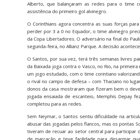
Alberto, que balançaram as redes para o time 
assistência do primeiro gol alvinegro.
O Corinthians agora concentra as suas forças para
perder por 3 a 0 no Equador, o time alvinegro pre
da Copa Libertadores. O adversário na final do Paul
segunda-feira, no Allianz Parque. A decisão acontec
O Santos, por sua vez, terá três semanas livres pa
da Baixada joga contra o Vasco, no Rio, na primeir
um jogo estudado, com o time corintiano valorizan
o rival no campo de defesa – com Thaciano no luga
donos da casa mostraram que fizeram bem o dever
jogada ensaiada de escanteio, Memphis Depay fez
completou para as redes.
Sem Neymar, o Santos sentiu dificuldade na articu
abusar das jogadas pelos flancos, mas os pontas S
tiveram de recuar ao setor central para participar 
de marcação e teve facilidade para desarmar qua