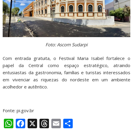
Foto: Ascom Sudarpi
Com entrada gratuita, o Festival Maria Isabel fortalece o
papel da Central como espaço estratégico, atraindo
entusiastas da gastronomia, famílias e turistas interessados
em vivenciar as riquezas do nordeste em um ambiente
acolhedor e autêntico.
Fonte: pi.gov.br
W
F
X
T
E
S
h
ac
h
m
h