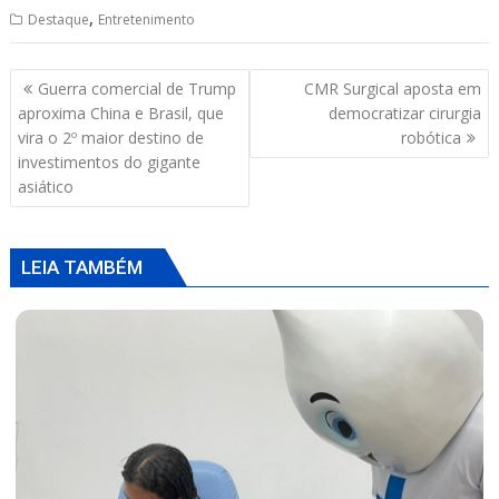
,
Destaque
Entretenimento
at
e
re
ai
ar
s
b
a
l
e
Navegação
Guerra comercial de Trump
CMR Surgical aposta em
A
o
d
de
aproxima China e Brasil, que
democratizar cirurgia
p
o
s
Post
vira o 2º maior destino de
robótica
investimentos do gigante
p
k
asiático
LEIA TAMBÉM