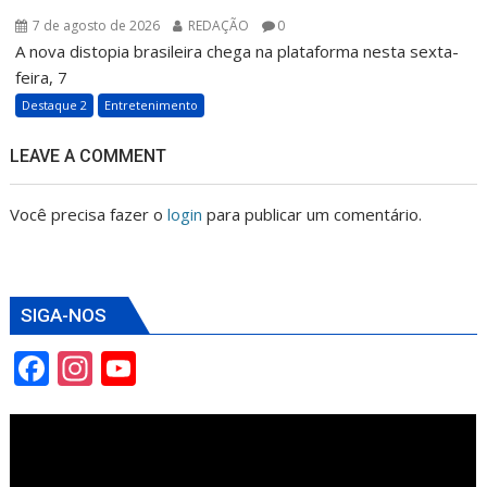
7 de agosto de 2026
REDAÇÃO
0
A nova distopia brasileira chega na plataforma nesta sexta-
feira, 7
Destaque 2
Entretenimento
LEAVE A COMMENT
Você precisa fazer o
login
para publicar um comentário.
SIGA-NOS
F
In
Y
ac
st
o
e
a
u
b
gr
T