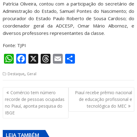
Patrícia Oliveira, contou com a participação do secretário de
Administração do Estado, Samuel Pontes do Nascimento; do
procurador do Estado Paulo Roberto de Sousa Cardoso; do
coordenador geral da ADCESP, Omar Mário Albornoz, e
diversos professores representantes da classe.
Fonte: TJPI
W
F
X
T
E
S
h
ac
h
m
h
,
Destaque
Geral
at
e
re
ai
ar
s
b
a
l
e
Navegação
Comércio tem número
Piauí recebe prêmio nacional
A
o
d
de
recorde de pessoas ocupadas
de educação profissional e
p
o
s
Post
no Piauí, aponta pesquisa do
tecnológica do MEC
IBGE
p
k
LEIA TAMBÉM