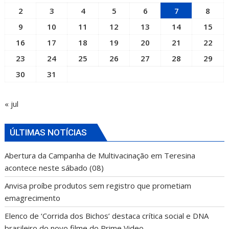
2
3
4
5
6
7
8
9
10
11
12
13
14
15
16
17
18
19
20
21
22
23
24
25
26
27
28
29
30
31
« jul
ÚLTIMAS NOTÍCIAS
Abertura da Campanha de Multivacinação em Teresina
acontece neste sábado (08)
Anvisa proíbe produtos sem registro que prometiam
emagrecimento
Elenco de ‘Corrida dos Bichos’ destaca crítica social e DNA
brasileiro do novo filme do Prime Video