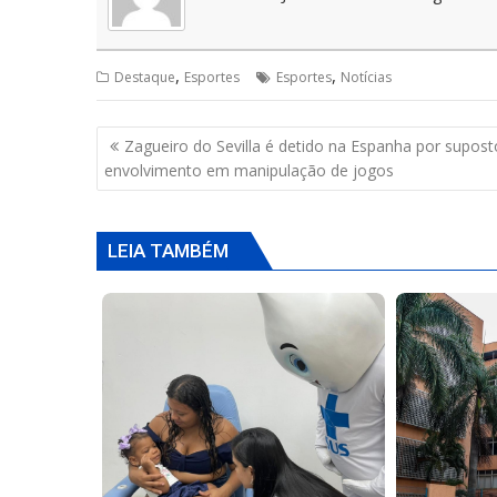
A
o
d
p
o
s
p
k
,
,
Destaque
Esportes
Esportes
Notícias
Navegação
Zagueiro do Sevilla é detido na Espanha por supost
de
envolvimento em manipulação de jogos
Post
LEIA TAMBÉM