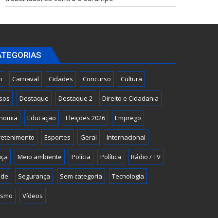
ATEGORIAS
o
Carnaval
Cidades
Concurso
Cultura
sos
Destaque
Destaque 2
Direito e Cidadania
nomia
Educação
Eleições 2026
Emprego
retenimento
Esportes
Geral
Internacional
iça
Meio ambiente
Polícia
Política
Rádio / TV
úde
Segurança
Sem categoria
Tecnologia
ismo
Vídeos