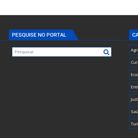
PESQUISE NO PORTAL
C
Agr
Cur
Eco
Ent
Just
Sa
Tur