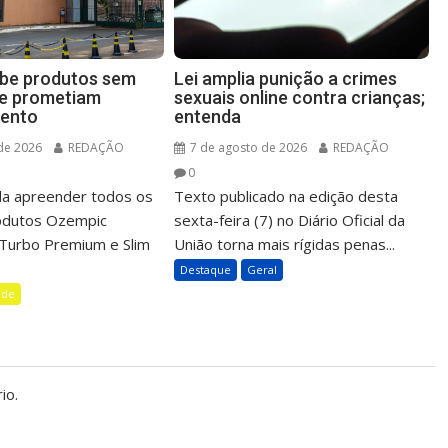
íbe produtos sem
Lei amplia punição a crimes
ue prometiam
sexuais online contra crianças;
ento
entenda
de 2026
REDAÇÃO
7 de agosto de 2026
REDAÇÃO
0
a apreender todos os
Texto publicado na edição desta
rodutos Ozempic
sexta-feira (7) no Diário Oficial da
m Turbo Premium e Slim
União torna mais rígidas penas...
Destaque
Geral
úde
io.