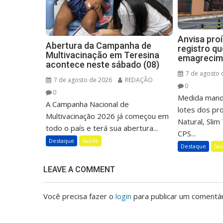
Anvisa pro
Abertura da Campanha de
registro q
Multivacinação em Teresina
emagrecim
acontece neste sábado (08)
7 de agosto 
7 de agosto de 2026
REDAÇÃO
0
0
Medida mand
A Campanha Nacional de
lotes dos p
Multivacinação 2026 já começou em
Natural, Sli
todo o país e terá sua abertura...
CPS...
Destaque
Saúde
Destaque
Sa
LEAVE A COMMENT
Você precisa fazer o
login
para publicar um comentár