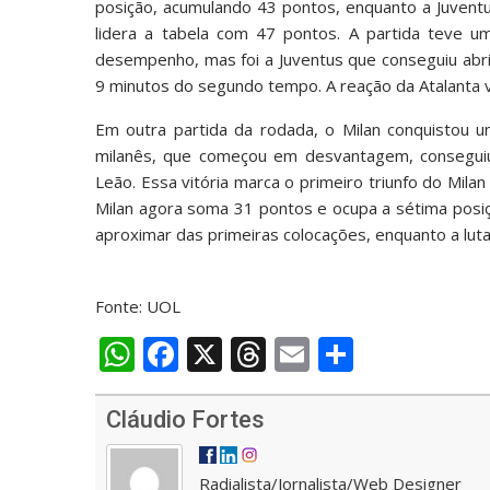
posição, acumulando 43 pontos, enquanto a Juventu
lidera a tabela com 47 pontos. A partida teve u
desempenho, mas foi a Juventus que conseguiu abrir
9 minutos do segundo tempo. A reação da Atalanta v
Em outra partida da rodada, o Milan conquistou u
milanês, que começou em desvantagem, conseguiu
Leão. Essa vitória marca o primeiro triunfo do Milan
Milan agora soma 31 pontos e ocupa a sétima posiç
aproximar das primeiras colocações, enquanto a luta p
Fonte: UOL
W
F
X
T
E
S
h
ac
h
m
h
at
e
re
ai
ar
Cláudio Fortes
s
b
a
l
e
Radialista/Jornalista/Web Designer