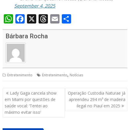
September 4, 2025
W
F
X
T
E
S
h
ac
h
m
h
at
e
re
ai
ar
Bárbara Rocha
s
b
a
l
e
A
o
d
p
o
s
p
k
,
Entretenimento
Entretenimento
Notícias
Navegação
Lady Gaga cancela show
Operação Custodia Naturae já
de
em Miami por questões de
apreendeu 294 m³ de madeira
Post
saúde vocal: ‘Tentei ao
ilegal no Piauí em 2025
máximo evitar isso’