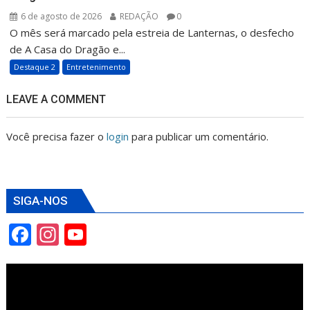
6 de agosto de 2026
REDAÇÃO
0
O mês será marcado pela estreia de Lanternas, o desfecho
de A Casa do Dragão e...
Destaque 2
Entretenimento
LEAVE A COMMENT
Você precisa fazer o
login
para publicar um comentário.
SIGA-NOS
F
In
Y
ac
st
o
e
a
u
b
gr
T