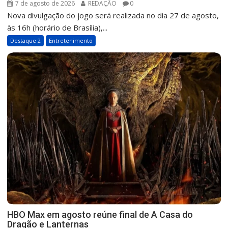
7 de agosto de 2026
REDAÇÃO
0
Nova divulgação do jogo será realizada no dia 27 de agosto,
às 16h (horário de Brasília),...
Destaque 2
Entretenimento
HBO Max em agosto reúne final de A Casa do
Dragão e Lanternas