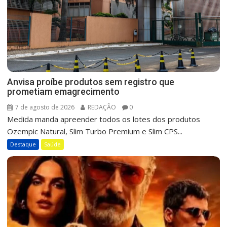
Anvisa proíbe produtos sem registro que
prometiam emagrecimento
7 de agosto de 2026
REDAÇÃO
0
Medida manda apreender todos os lotes dos produtos
Ozempic Natural, Slim Turbo Premium e Slim CPS...
Destaque
Saúde