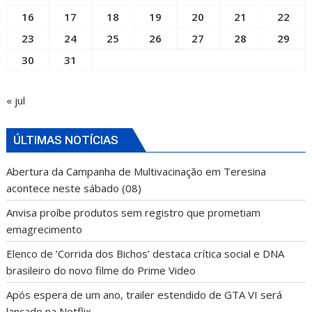
16
17
18
19
20
21
22
23
24
25
26
27
28
29
30
31
« jul
ÚLTIMAS NOTÍCIAS
Abertura da Campanha de Multivacinação em Teresina
acontece neste sábado (08)
Anvisa proíbe produtos sem registro que prometiam
emagrecimento
Elenco de ‘Corrida dos Bichos’ destaca crítica social e DNA
brasileiro do novo filme do Prime Video
Após espera de um ano, trailer estendido de GTA VI será
lançado na Netflix