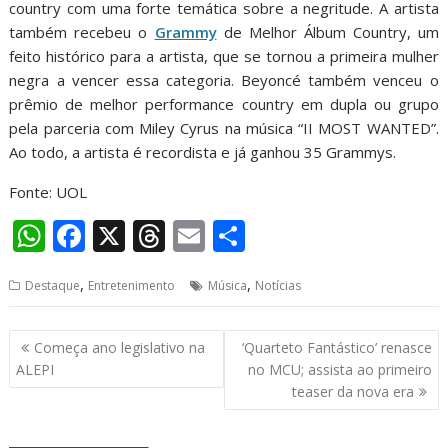
country com uma forte temática sobre a negritude. A artista
também recebeu o
Grammy
de Melhor Álbum Country, um
feito histórico para a artista, que se tornou a primeira mulher
negra a vencer essa categoria. Beyoncé também venceu o
prêmio de melhor performance country em dupla ou grupo
pela parceria com Miley Cyrus na música “II MOST WANTED”.
Ao todo, a artista é recordista e já ganhou 35 Grammys.
Fonte: UOL
W
F
X
T
E
S
h
ac
h
m
h
,
,
Destaque
Entretenimento
Música
Notícias
at
e
re
ai
ar
s
b
a
l
e
Navegação
Começa ano legislativo na
‘Quarteto Fantástico’ renasce
A
o
d
de
ALEPI
no MCU; assista ao primeiro
p
o
s
Post
teaser da nova era
p
k