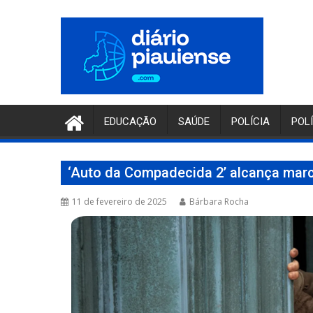
Pular
para
o
conteúdo
EDUCAÇÃO
SAÚDE
POLÍCIA
POL
‘Auto da Compadecida 2’ alcança mar
11 de fevereiro de 2025
Bárbara Rocha