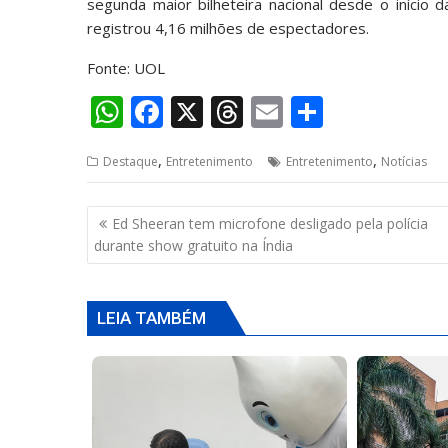
segunda maior bilheteira nacional desde o início 
registrou 4,16 milhões de espectadores.
Fonte: UOL
W
F
X
T
E
S
h
ac
h
m
h
,
,
Destaque
Entretenimento
Entretenimento
Notícias
at
e
re
ai
ar
s
b
a
l
e
Navegação
Ed Sheeran tem microfone desligado pela polícia
A
o
d
de
durante show gratuito na Índia
p
o
s
Post
p
k
LEIA TAMBÉM