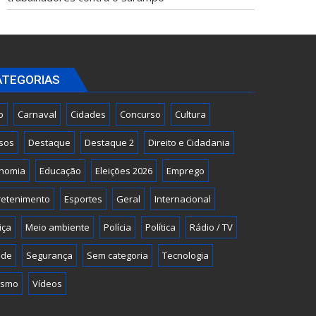
ATEGORIAS
o
Carnaval
Cidades
Concurso
Cultura
sos
Destaque
Destaque 2
Direito e Cidadania
nomia
Educação
Eleições 2026
Emprego
retenimento
Esportes
Geral
Internacional
iça
Meio ambiente
Polícia
Política
Rádio / TV
úde
Segurança
Sem categoria
Tecnologia
ismo
Vídeos