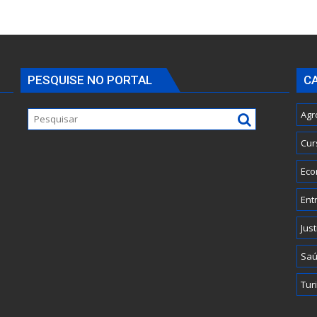
PESQUISE NO PORTAL
C
Agr
Cur
Eco
Ent
Just
Sa
Tur