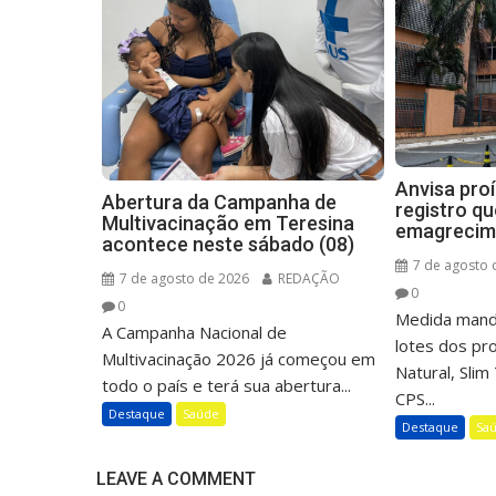
Anvisa pro
Abertura da Campanha de
registro q
Multivacinação em Teresina
emagrecim
acontece neste sábado (08)
7 de agosto 
7 de agosto de 2026
REDAÇÃO
0
0
Medida mand
A Campanha Nacional de
lotes dos p
Multivacinação 2026 já começou em
Natural, Sli
todo o país e terá sua abertura...
CPS...
Destaque
Saúde
Destaque
Sa
LEAVE A COMMENT