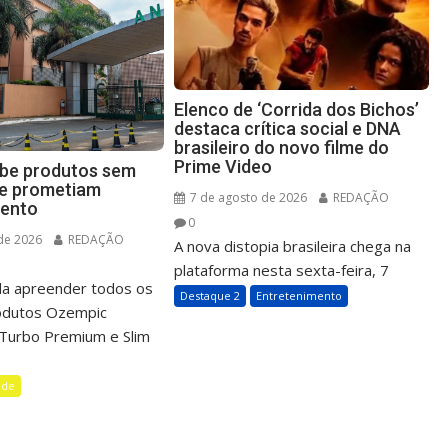
Elenco de ‘Corrida dos Bichos’
destaca crítica social e DNA
brasileiro do novo filme do
Prime Video
íbe produtos sem
ue prometiam
7 de agosto de 2026
REDAÇÃO
ento
0
de 2026
REDAÇÃO
A nova distopia brasileira chega na
plataforma nesta sexta-feira, 7
a apreender todos os
Destaque 2
Entretenimento
rodutos Ozempic
m Turbo Premium e Slim
úde