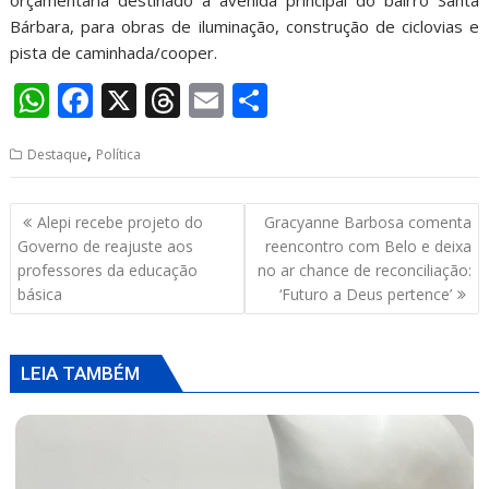
orçamentária destinado à avenida principal do bairro Santa
Bárbara, para obras de iluminação, construção de ciclovias e
pista de caminhada/cooper.
W
F
X
T
E
S
h
ac
h
m
h
,
Destaque
Política
at
e
re
ai
ar
s
b
a
l
e
Navegação
Alepi recebe projeto do
Gracyanne Barbosa comenta
A
o
d
de
Governo de reajuste aos
reencontro com Belo e deixa
p
o
s
Post
professores da educação
no ar chance de reconciliação:
básica
‘Futuro a Deus pertence’
p
k
LEIA TAMBÉM