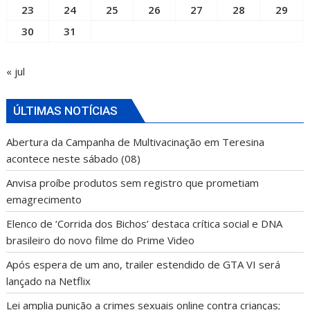
23
24
25
26
27
28
29
30
31
« jul
ÚLTIMAS NOTÍCIAS
Abertura da Campanha de Multivacinação em Teresina
acontece neste sábado (08)
Anvisa proíbe produtos sem registro que prometiam
emagrecimento
Elenco de ‘Corrida dos Bichos’ destaca crítica social e DNA
brasileiro do novo filme do Prime Video
Após espera de um ano, trailer estendido de GTA VI será
lançado na Netflix
Lei amplia punição a crimes sexuais online contra crianças;