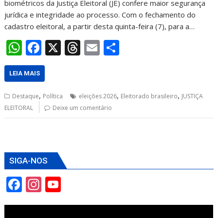
biométricos da Justiça Eleitoral (JE) confere maior segurança
jurídica e integridade ao processo. Com o fechamento do
cadastro eleitoral, a partir desta quinta-feira (7), para a…
W
F
X
T
E
S
h
ac
h
m
h
at
e
re
ai
ar
LEIA MAIS
s
b
a
l
e
,
,
,
Destaque
Política
eleições 2026
Eleitorado brasileiro
JUSTIÇA
A
o
d
ELEITORAL
Deixe um comentário
p
o
s
p
k
SIGA-NOS
F
In
Y
ac
st
o
e
a
u